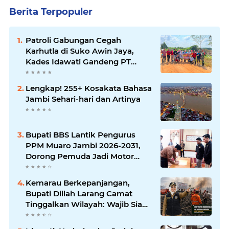
Berita Terpopuler
Patroli Gabungan Cegah
Karhutla di Suko Awin Jaya,
Kades Idawati Gandeng PT
BBB-S, TNI dan BPD
Lengkap! 255+ Kosakata Bahasa
Jambi Sehari-hari dan Artinya
Bupati BBS Lantik Pengurus
PPM Muaro Jambi 2026-2031,
Dorong Pemuda Jadi Motor
Perubahan
Kemarau Berkepanjangan,
Bupati Dillah Larang Camat
Tinggalkan Wilayah: Wajib Siaga
Hadapi Karhutla dan Kebakaran
Permukiman