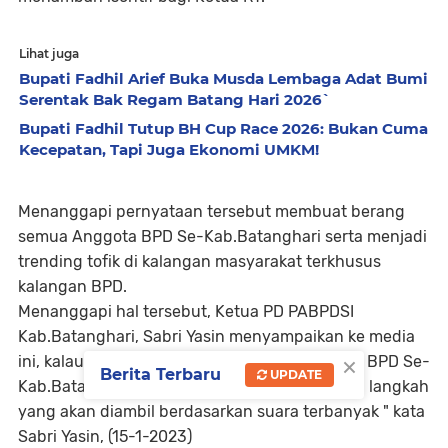
Lihat juga
Bupati Fadhil Arief Buka Musda Lembaga Adat Bumi
Serentak Bak Regam Batang Hari 2026`
Bupati Fadhil Tutup BH Cup Race 2026: Bukan Cuma
Kecepatan, Tapi Juga Ekonomi UMKM!
Menanggapi pernyataan tersebut membuat berang
semua Anggota BPD Se-Kab.Batanghari serta menjadi
trending tofik di kalangan masyarakat terkhusus
kalangan BPD.
Menanggapi hal tersebut, Ketua PD PABPDSI
Kab.Batanghari, Sabri Yasin menyampaikan ke media
×
ini, kalau besok akan menggelar rapat internal BPD Se-
Berita Terbaru
UPDATE
Kab.Batanghari, serta mendengarkan apa saja langkah
yang akan diambil berdasarkan suara terbanyak " kata
Sabri Yasin, (15-1-2023)