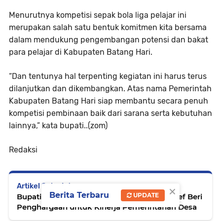
Menurutnya kompetisi sepak bola liga pelajar ini
merupakan salah satu bentuk komitmen kita bersama
dalam mendukung pengembangan potensi dan bakat
para pelajar di Kabupaten Batang Hari.
“Dan tentunya hal terpenting kegiatan ini harus terus
dilanjutkan dan dikembangkan. Atas nama Pemerintah
Kabupaten Batang Hari siap membantu secara penuh
kompetisi pembinaan baik dari sarana serta kebutuhan
lainnya,” kata bupati..(zom)
Redaksi
×
Artikel Selanjutnya
Berita Terbaru
UPDATE
Bupati Batang Hari Awards 2025, Fadhil Arief Beri
Penghargaan untuk Kinerja Pemerintahan Desa