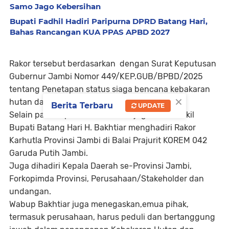
Samo Jago Kebersihan
Bupati Fadhil Hadiri Paripurna DPRD Batang Hari,
Bahas Rancangan KUA PPAS APBD 2027
Rakor tersebut berdasarkan dengan Surat Keputusan
Gubernur Jambi Nomor 449/KEP.GUB/BPBD/2025
tentang Penetapan status siaga bencana kebakaran
×
hutan dan lahan wilayah Provinsi Jambi.
Berita Terbaru
UPDATE
Selain para bupati dan walikota, juga hadir Wakil
Bupati Batang Hari H. Bakhtiar menghadiri Rakor
Karhutla Provinsi Jambi di Balai Prajurit KOREM 042
Garuda Putih Jambi.
Juga dihadiri Kepala Daerah se-Provinsi Jambi,
Forkopimda Provinsi, Perusahaan/Stakeholder dan
undangan.
Wabup Bakhtiar juga menegaskan,emua pihak,
termasuk perusahaan, harus peduli dan bertanggung