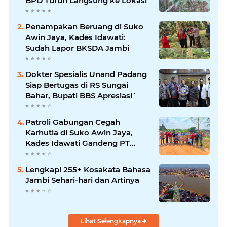
BPD Turun Langsung ke Lokasi
Penampakan Beruang di Suko
Awin Jaya, Kades Idawati:
Sudah Lapor BKSDA Jambi
Dokter Spesialis Unand Padang
Siap Bertugas di RS Sungai
Bahar, Bupati BBS Apresiasi`
Patroli Gabungan Cegah
Karhutla di Suko Awin Jaya,
Kades Idawati Gandeng PT
BBB-S, TNI dan BPD
Lengkap! 255+ Kosakata Bahasa
Jambi Sehari-hari dan Artinya
Lihat Selengkapnya