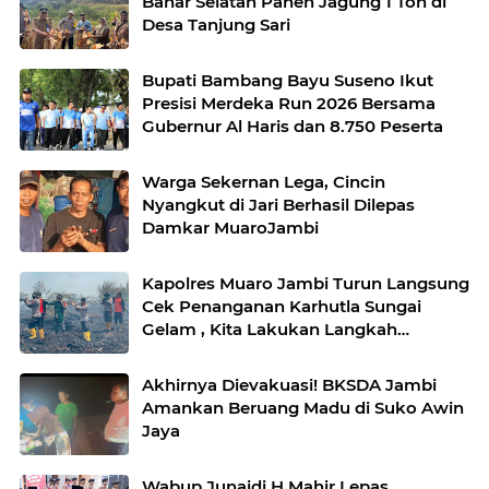
Bahar Selatan Panen Jagung 1 Ton di
Desa Tanjung Sari
Bupati Bambang Bayu Suseno Ikut
Presisi Merdeka Run 2026 Bersama
Gubernur Al Haris dan 8.750 Peserta
Warga Sekernan Lega, Cincin
Nyangkut di Jari Berhasil Dilepas
Damkar MuaroJambi
Kapolres Muaro Jambi Turun Langsung
Cek Penanganan Karhutla Sungai
Gelam , Kita Lakukan Langkah
Penegakkan Hukum
Akhirnya Dievakuasi! BKSDA Jambi
Amankan Beruang Madu di Suko Awin
Jaya
Wabup Junaidi H Mahir Lepas