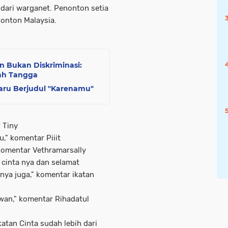
dari warganet. Penonton setia
nonton Malaysia.
n Bukan Diskriminasi:
mah Tangga
baru Berjudul "Karenamu"
 Tiny
," komentar Piiit
 komentar Vethramarsally
 cinta nya dan selamat
 nya juga," komentar ikatan
awan," komentar Rihadatul
katan Cinta sudah lebih dari