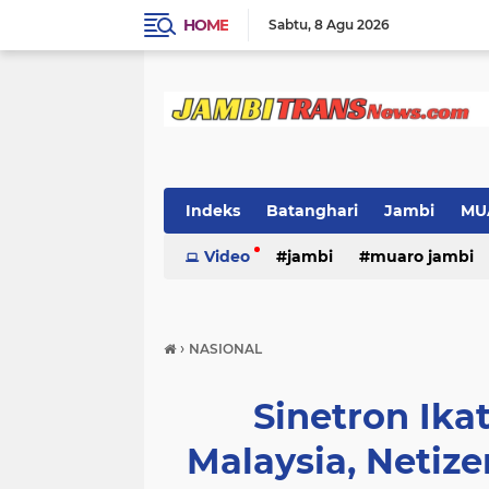
HOME
Sabtu
8 Agu 2026
Indeks
Batanghari
Jambi
MU
Video
jambi
muaro jambi
›
NASIONAL
Sinetron Ika
Malaysia, Netiz