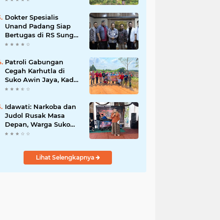
Dokter Spesialis
Unand Padang Siap
Bertugas di RS Sungai
Bahar, Bupati BBS
Apresiasi`
Patroli Gabungan
Cegah Karhutla di
Suko Awin Jaya, Kades
Idawati Gandeng PT
BBB-S, TNI dan BPD
Idawati: Narkoba dan
Judol Rusak Masa
Depan, Warga Suko
Awin Jaya Diminta
Waspada
Lihat Selengkapnya