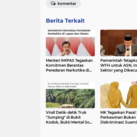
komentar
Berita Terkait
Menteri IMIPAS Tegaskan
Pemerintah Tetapk
Komitmen Berantas
WFH untuk ASN, In
Peredaran Narkotika di
Sektor yang Dikecu
Lapas dan Rutan
Viral! Detik-detik Truk
MK Tegaskan Pasal
"Jumping" di Bukit
Perkawinan Bukan
Kodok, Bukti Mental Sopir
Diskriminasi: Suami
Indonesia Hadapi Jalan
Nafkahi, Istri Urus
Ekstrem
Tangga