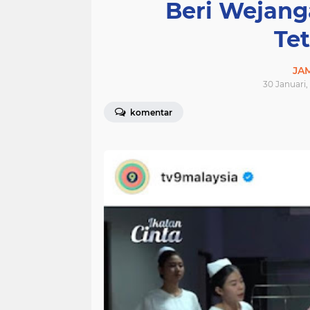
Beri Wejang
Te
JA
30 Januari,
komentar