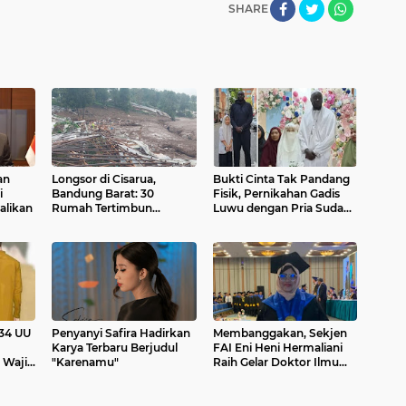
SHARE
an
Longsor di Cisarua,
Bukti Cinta Tak Pandang
i
Bandung Barat: 30
Fisik, Pernikahan Gadis
alikan
Rumah Tertimbun
Luwu dengan Pria Sudan
Material Longsor
Viral
 34 UU
Penyanyi Safira Hadirkan
Membanggakan, Sekjen
Karya Terbaru Berjudul
FAI Eni Heni Hermaliani
 Wajib
"Karenamu"
Raih Gelar Doktor Ilmu
 Rumah
Komputer