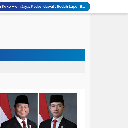
Heboh Beruang di KM 61, Kades Idawati Bersama Warga dan BPD Turun Langsung ke Lokasi
n Program BERBAKTI di HUT Desa Mingkung Jaya
Bikin Resah: Petugas Damkar Sungai Bahar Amankan Sarang Tawon di Pemukiman Warga
Dokter Spesialis Unand Padang Siap Bertugas di RS Sungai Bahar, Bupati BBS Apresiasi`
DPRD Muaro Jambi Dorong Pemkab Kaji Ulang Rencana Pinjaman Rp200 Miliar`
Kapolres Muaro Jambi Dorong Penyelesaian Permasalahan PT SATU Melalui Dialog dan Kepastian Hukum
Warga Panca Bakti Lega, Cincin Nyangkut di Jari Berhasil Dilepas Damkar Sungai Bahar`
Viral,Buaya Muncul di Sungai Batanghari Pulau Kayu Aro, Sekdes: Lokasi di RT 07`
Akhirnya Dievakuasi! BKSDA Jambi Amankan Beruang Madu di Suko Awin Jaya
Penampakan Beruang di Suko Awin Jaya, Kades Idawati: Sudah Lapor BKSDA Jambi