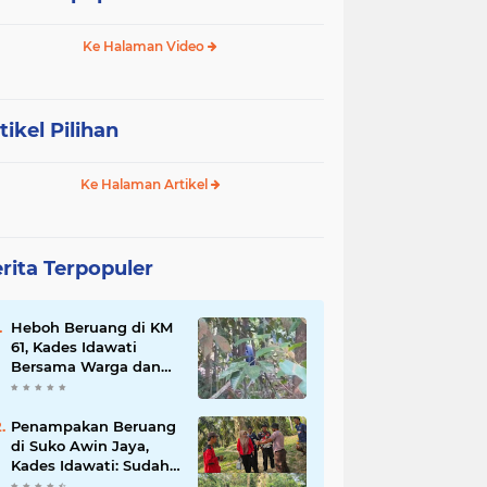
Ke Halaman Video
tikel Pilihan
Ke Halaman Artikel
rita Terpopuler
Heboh Beruang di KM
61, Kades Idawati
Bersama Warga dan
BPD Turun Langsung
ke Lokasi
Penampakan Beruang
di Suko Awin Jaya,
Kades Idawati: Sudah
Lapor BKSDA Jambi