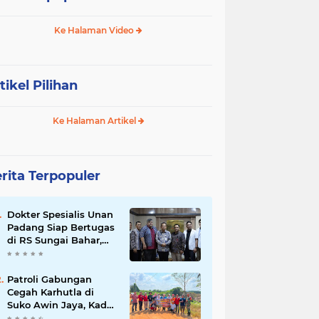
Ke Halaman Video
tikel Pilihan
Ke Halaman Artikel
rita Terpopuler
Dokter Spesialis Unan
Padang Siap Bertugas
di RS Sungai Bahar,
Bupati BBS Apresiasi`
Patroli Gabungan
Cegah Karhutla di
Suko Awin Jaya, Kades
Idawati Gandeng PT