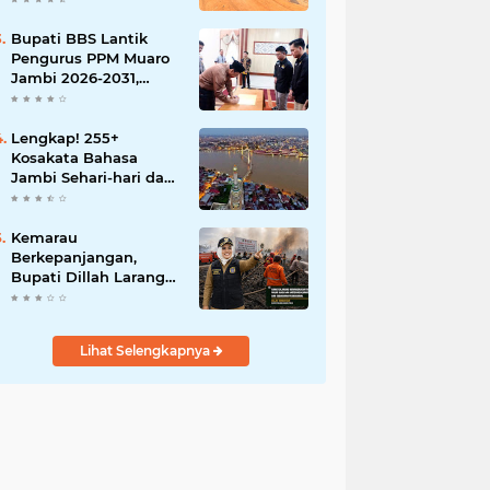
BBB-S, TNI dan BPD
Bupati BBS Lantik
Pengurus PPM Muaro
Jambi 2026-2031,
Dorong Pemuda Jadi
Motor Perubahan
Lengkap! 255+
Kosakata Bahasa
Jambi Sehari-hari dan
Artinya
Kemarau
Berkepanjangan,
Bupati Dillah Larang
Camat Tinggalkan
Wilayah: Wajib Siaga
Hadapi Karhutla dan
Lihat Selengkapnya
Kebakaran
Permukiman