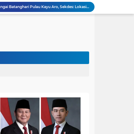
Viral,Buaya Muncul di Sungai Batanghari Pulau Kayu Aro, Sekdes: Lokasi di RT 07`
26 Menit Tuntas! Damkar Sungai Bahar Evakuasi Ular di Halaman Rumah Warga
Polres Muaro Jambi Raih Penghargaan Kapolri pada Rakernis Bidang Keuangan Polda Jambi
Patroli Gabungan Cegah Karhutla di Suko Awin Jaya, Kades Idawati Gandeng PT BBB-S, TNI dan BPD
Damkar Sungai Bahar Padamkan Kebakaran Lahan di Desa Mekar Sari Makmur
Bupati Fadhil Hadiri Syukuran Selesai Tanam Padi dan Sedekah Bubur di Desa Pasar Terusan`
Dokter Spesialis Unan Padang Siap Bertugas di RS Sungai Bahar, Bupati BBS Apresiasi`
DPRD Muaro Jambi Dorong Pemkab Kaji Ulang Rencana Pinjaman Rp200 Miliar`
Kapolres Muaro Jambi Dorong Penyelesaian Permasalahan PT SATU Melalui Dialog dan Kepastian Hukum
Warga Panca Bakti Lega, Cincin Nyangkut di Jari Berhasil Dilepas Damkar Sungai Bahar`