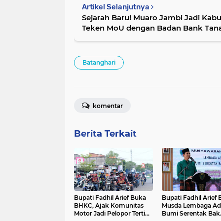
Artikel Selanjutnya
Sejarah Baru! Muaro Jambi Jadi Kab
Teken MoU dengan Badan Bank Tanah
Kelola Aset & Investasi
Batanghari
komentar
Berita Terkait
Bupati Fadhil Arief Buka
Bupati Fadhil Arief
BHKC, Ajak Komunitas
Musda Lembaga Ad
Motor Jadi Pelopor Tertib
Bumi Serentak Bak