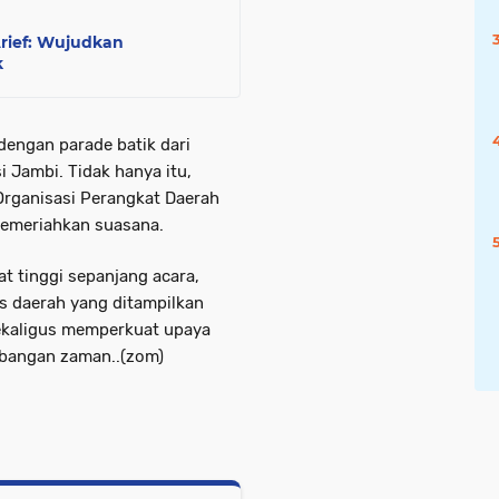
Arief: Wujudkan
k
dengan parade batik dari
 Jambi. Tidak hanya itu,
 Organisasi Perangkat Daerah
memeriahkan suasana.
t tinggi sepanjang acara,
s daerah yang ditampilkan
sekaligus memperkuat upaya
mbangan zaman..(zom)