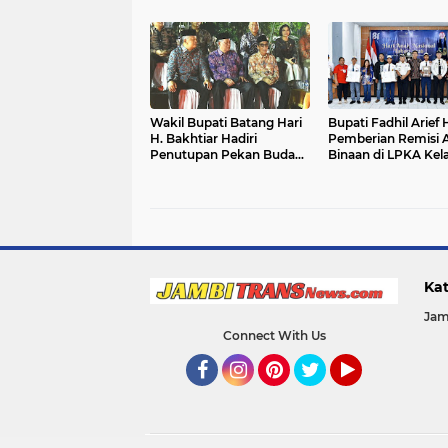
Lalu Lintas`
Regam Batang Hari
Wakil Bupati Batang Hari
Bupati Fadhil Arief 
H. Bakhtiar Hadiri
Pemberian Remisi 
Penutupan Pekan Budaya
Binaan di LPKA Kela
Jambi Elok Nian 2026
Muara Bulian
Kat
Jam
Connect With Us
Facebook
Instagram
Pinterest
Twitter
YouTube