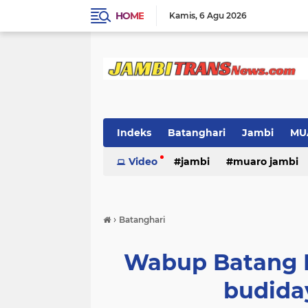
HOME
Kamis
6 Agu 2026
Indeks
Batanghari
Jambi
MU
Video
jambi
muaro jambi
›
Batanghari
Wabup Batang H
budida