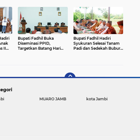
 2026`
Juga Ekonomi UMKM!
Dibuka di GOR BSC Muara
Bulian
Hadiri
Bupati Fadhil Buka
Bupati Fadhil Hadiri
Anak
Diseminasi PPID,
Syukuran Selesai Tanam
s II
Targetkan Batang Hari
Padi dan Sedekah Bubur
Raih Predikat 'Informatif'
di Desa Pasar Terusan`
2026
egori
bi
MUARO JAMB
kota Jambi