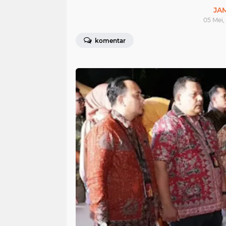
JA
05 Mei,
komentar