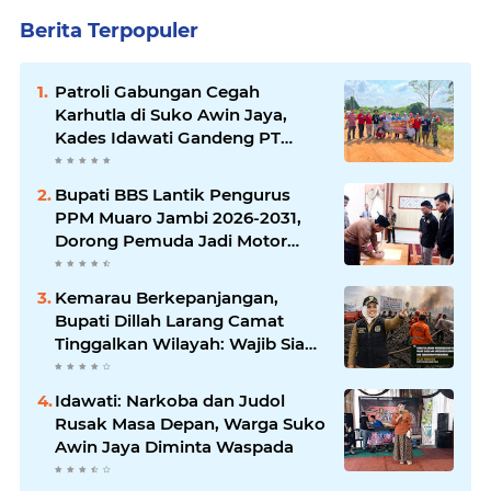
Berita Terpopuler
Patroli Gabungan Cegah
Karhutla di Suko Awin Jaya,
Kades Idawati Gandeng PT
BBB-S, TNI dan BPD
Bupati BBS Lantik Pengurus
PPM Muaro Jambi 2026-2031,
Dorong Pemuda Jadi Motor
Perubahan
Kemarau Berkepanjangan,
Bupati Dillah Larang Camat
Tinggalkan Wilayah: Wajib Siaga
Hadapi Karhutla dan Kebakaran
Permukiman
Idawati: Narkoba dan Judol
Rusak Masa Depan, Warga Suko
Awin Jaya Diminta Waspada