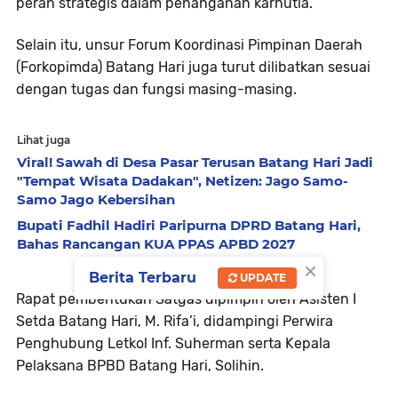
peran strategis dalam penanganan karhutla.
Selain itu, unsur Forum Koordinasi Pimpinan Daerah
(Forkopimda) Batang Hari juga turut dilibatkan sesuai
dengan tugas dan fungsi masing-masing.
Lihat juga
Viral! Sawah di Desa Pasar Terusan Batang Hari Jadi
"Tempat Wisata Dadakan", Netizen: Jago Samo-
Samo Jago Kebersihan
Bupati Fadhil Hadiri Paripurna DPRD Batang Hari,
Bahas Rancangan KUA PPAS APBD 2027
×
Berita Terbaru
UPDATE
Rapat pembentukan Satgas dipimpin oleh Asisten I
Setda Batang Hari, M. Rifa’i, didampingi Perwira
Penghubung Letkol Inf. Suherman serta Kepala
Pelaksana BPBD Batang Hari, Solihin.