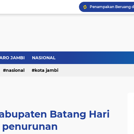
Bupati BBS Perkenalka
ARO JAMBI
NASIONAL
nasional
kota jambi
abupaten Batang Hari
 penurunan