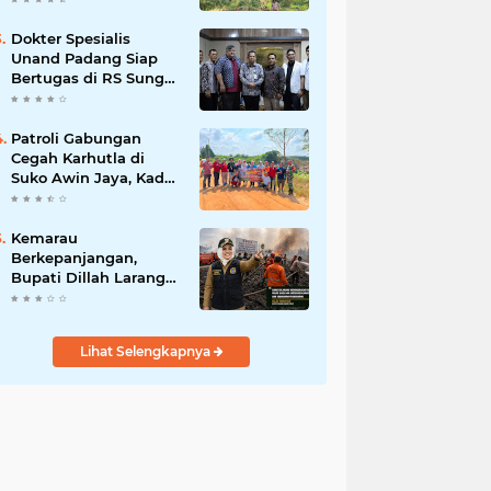
Dokter Spesialis
Unand Padang Siap
Bertugas di RS Sungai
Bahar, Bupati BBS
Apresiasi`
Patroli Gabungan
Cegah Karhutla di
Suko Awin Jaya, Kades
Idawati Gandeng PT
BBB-S, TNI dan BPD
Kemarau
Berkepanjangan,
Bupati Dillah Larang
Camat Tinggalkan
Wilayah: Wajib Siaga
Hadapi Karhutla dan
Lihat Selengkapnya
Kebakaran
Permukiman