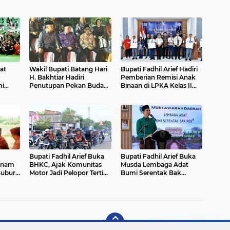
at
Wakil Bupati Batang Hari
Bupati Fadhil Arief Hadiri
H. Bakhtiar Hadiri
Pemberian Remisi Anak
mi
Penutupan Pekan Budaya
Binaan di LPKA Kelas II
 Muara
Jambi Elok Nian 2026
Muara Bulian
Bupati Fadhil Arief Buka
Bupati Fadhil Arief Buka
Tanam
BHKC, Ajak Komunitas
Musda Lembaga Adat
Bubur
Motor Jadi Pelopor Tertib
Bumi Serentak Bak
an`
Lalu Lintas`
Regam Batang Hari 2026`