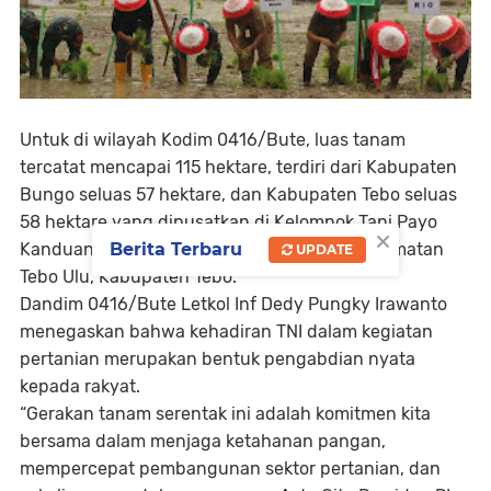
Untuk di wilayah Kodim 0416/Bute, luas tanam
tercatat mencapai 115 hektare, terdiri dari Kabupaten
Bungo seluas 57 hektare, dan Kabupaten Tebo seluas
58 hektare yang dipusatkan di Kelompok Tani Payo
×
Berita Terbaru
Kanduang, Desa Teluk Kasai Rambahan, Kecamatan
UPDATE
Tebo Ulu, Kabupaten Tebo.
Dandim 0416/Bute Letkol Inf Dedy Pungky Irawanto
menegaskan bahwa kehadiran TNI dalam kegiatan
pertanian merupakan bentuk pengabdian nyata
kepada rakyat.
“Gerakan tanam serentak ini adalah komitmen kita
bersama dalam menjaga ketahanan pangan,
mempercepat pembangunan sektor pertanian, dan