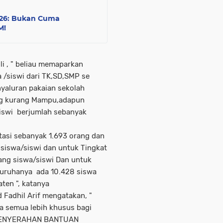
026: Bukan Cuma
M!
i , " beliau memaparkan
 /siswi dari TK,SD,SMP se
yaluran pakaian sekolah
ang kurang Mampu,adapun
/siswi berjumlah sebanyak
tasi sebanyak 1.693 orang dan
siswa/siswi dan untuk Tingkat
ang siswa/siswi Dan untuk
seluruhanya ada 10.428 siswa
aten ", katanya
Fadhil Arif mengatakan, "
ta semua lebih khusus bagi
,"PENYERAHAN BANTUAN