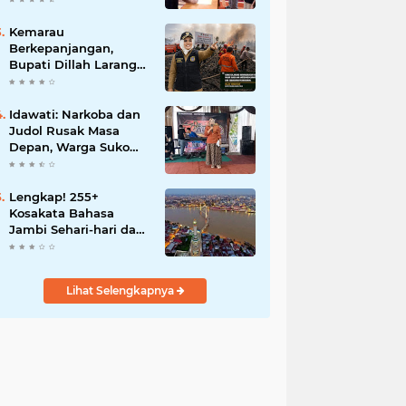
Motor Perubahan
Kemarau
Berkepanjangan,
Bupati Dillah Larang
Camat Tinggalkan
Wilayah: Wajib Siaga
Hadapi Karhutla dan
Idawati: Narkoba dan
Kebakaran
Judol Rusak Masa
Permukiman
Depan, Warga Suko
Awin Jaya Diminta
Waspada
Lengkap! 255+
Kosakata Bahasa
Jambi Sehari-hari dan
Artinya
Lihat Selengkapnya