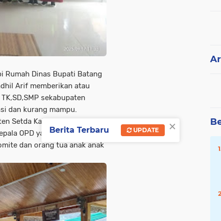
Ar
i Rumah Dinas Bupati Batang
adhil Arif memberikan atau
t TK,SD,SMP sekabupaten
asi dan kurang mampu.
×
Be
isten Setda Kabupaten Batang
Berita Terbaru
UPDATE
epala OPD yang terkait,dan
Komite dan orang tua anak anak