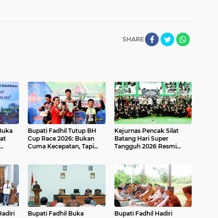
SHARE
 Buka
Bupati Fadhil Tutup BH
Kejurnas Pencak Silat
at
Cup Race 2026: Bukan
Batang Hari Super
Cuma Kecepatan, Tapi
Tangguh 2026 Resmi
 2026`
Juga Ekonomi UMKM!
Dibuka di GOR BSC Muara
Bulian
Hadiri
Bupati Fadhil Buka
Bupati Fadhil Hadiri