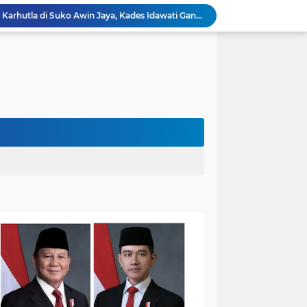
Patroli Gabungan Cegah Karhutla di Suko Awin Jaya, Kades Idawati Gandeng PT BBB-S, TNI dan BPD
Damkar Sungai Bahar Padamkan Kebakaran Lahan di Desa Mekar Sari Makmur
Bupati Fadhil Hadiri Syukuran Selesai Tanam Padi dan Sedekah Bubur di Desa Pasar Terusan`
Kapolres Muaro Jambi AKBP Bayu Noormansyah Gelar Coffee Morning Bersama Insan Pers
Bupati Dr.Bambang Bayu Suseno Sampaikan Perubahan KUA-PPAS Muaro Jambi 2026 di Rapat Paripurna
Bupati Fadhil Arief Buka BHKC, Ajak Komunitas Motor Jadi Pelopor Tertib Lalu Lintas`
Bupati Fadhil Arief Buka Musda Lembaga Adat Bumi Serentak Bak Regam Batang Hari 2026`
Cegah Kenakalan Remaja Sejak Dini, Sat Binmas Polres Muaro Jambi Edukasi Siswa SMPN 15 Muaro Jambi
Bupati Fadhil Tutup BH Cup Race 2026: Bukan Cuma Kecepatan, Tapi Juga Ekonomi UMKM!
Polres Muaro Jambi Raih Penghargaan Kapolri pada Rakernis Bidang Keuangan Polda Jambi