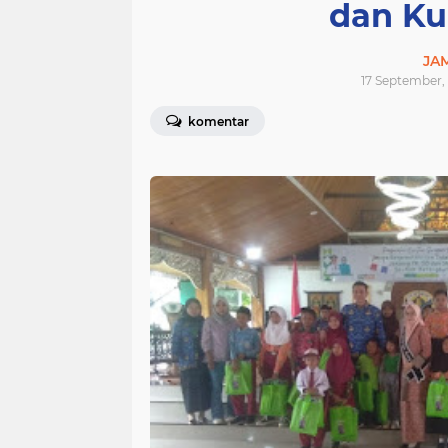
dan K
JA
17 September,
komentar