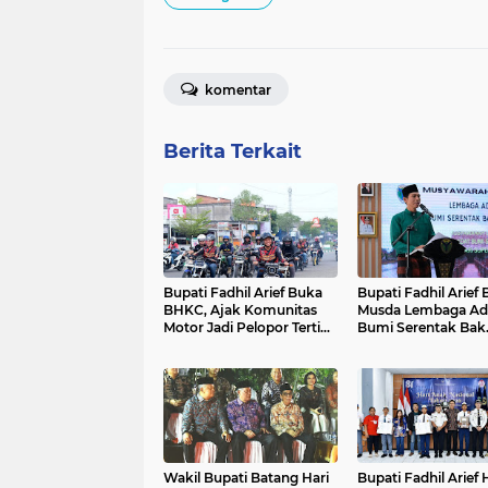
komentar
Berita Terkait
Bupati Fadhil Arief Buka
Bupati Fadhil Arief
BHKC, Ajak Komunitas
Musda Lembaga Ad
Motor Jadi Pelopor Tertib
Bumi Serentak Bak
Lalu Lintas`
Regam Batang Hari
Wakil Bupati Batang Hari
Bupati Fadhil Arief 