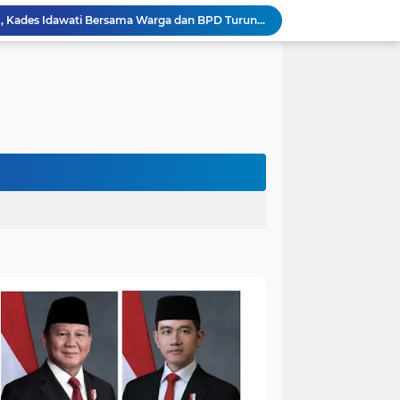
Heboh Beruang di KM 61, Kades Idawati Bersama Warga dan BPD Turun Langsung ke Lokasi
n Program BERBAKTI di HUT Desa Mingkung Jaya
Bikin Resah: Petugas Damkar Sungai Bahar Amankan Sarang Tawon di Pemukiman Warga
Dokter Spesialis Unand Padang Siap Bertugas di RS Sungai Bahar, Bupati BBS Apresiasi`
DPRD Muaro Jambi Dorong Pemkab Kaji Ulang Rencana Pinjaman Rp200 Miliar`
Kapolres Muaro Jambi Dorong Penyelesaian Permasalahan PT SATU Melalui Dialog dan Kepastian Hukum
Warga Panca Bakti Lega, Cincin Nyangkut di Jari Berhasil Dilepas Damkar Sungai Bahar`
Viral,Buaya Muncul di Sungai Batanghari Pulau Kayu Aro, Sekdes: Lokasi di RT 07`
26 Menit Tuntas! Damkar Sungai Bahar Evakuasi Ular di Halaman Rumah Warga
Penampakan Beruang di Suko Awin Jaya, Kades Idawati: Sudah Lapor BKSDA Jambi