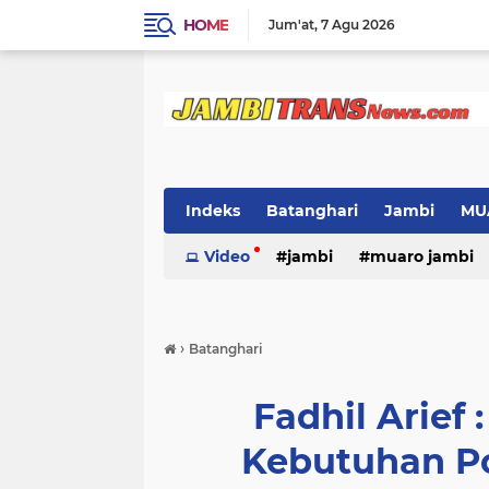
HOME
Jum'at
7 Agu 2026
Indeks
Batanghari
Jambi
MU
Video
jambi
muaro jambi
›
Batanghari
Fadhil Arief
Kebutuhan Po