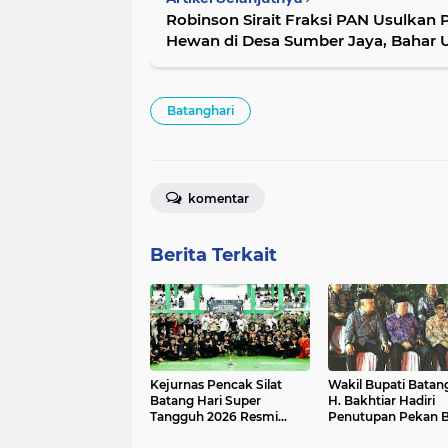
Robinson Sirait Fraksi PAN Usulkan Pembangunan Pasar
Hewan di Desa Sumber Jaya, Bahar 
Batanghari
komentar
Berita Terkait
Kejurnas Pencak Silat
Wakil Bupati Batang
Batang Hari Super
H. Bakhtiar Hadiri
Tangguh 2026 Resmi
Penutupan Pekan 
Dibuka di GOR BSC Muara
Jambi Elok Nian 20