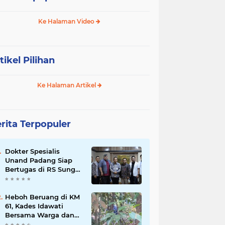
Ke Halaman Video
tikel Pilihan
Ke Halaman Artikel
rita Terpopuler
Dokter Spesialis
Unand Padang Siap
Bertugas di RS Sungai
Bahar, Bupati BBS
Apresiasi`
Heboh Beruang di KM
61, Kades Idawati
Bersama Warga dan
BPD Turun Langsung