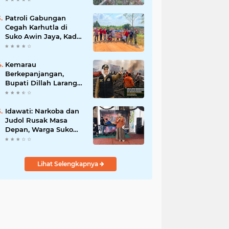
ke Lokasi
Patroli Gabungan
Cegah Karhutla di
Suko Awin Jaya, Kades
Idawati Gandeng PT
BBB-S, TNI dan BPD
Kemarau
Berkepanjangan,
Bupati Dillah Larang
Camat Tinggalkan
Wilayah: Wajib Siaga
Hadapi Karhutla dan
Idawati: Narkoba dan
Kebakaran
Judol Rusak Masa
Permukiman
Depan, Warga Suko
Awin Jaya Diminta
Waspada
Lihat Selengkapnya