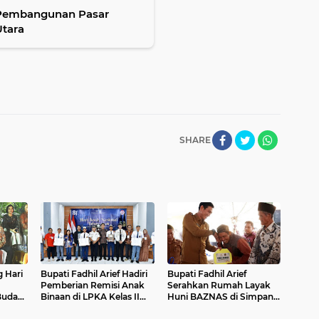
Utara
SHARE
 Hari
Bupati Fadhil Arief Hadiri
Bupati Fadhil Arief
Pemberian Remisi Anak
Serahkan Rumah Layak
Budaya
Binaan di LPKA Kelas II
Huni BAZNAS di Simpang
26
Muara Bulian
Terusan`