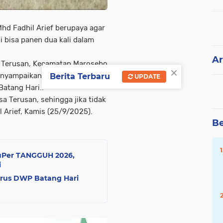
hd Fadhil Arief berupaya agar
 bisa panen dua kali dalam
Ar
a Terusan, Kecamatan Marosebo
×
menyampaikan, tanam padi
Berita Terbaru
UPDATE
atang Hari..
 Terusan, sehingga jika tidak
l Arief, Kamis (25/9/2025).
Be
 SuPer TANGGUH 2026,
i
urus DWP Batang Hari