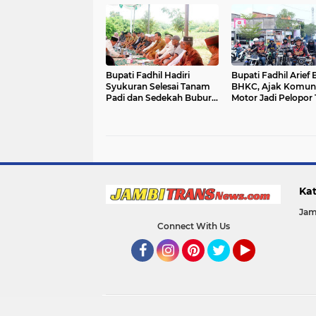
Bulian
Bupati Fadhil Hadiri
Bupati Fadhil Arief
Syukuran Selesai Tanam
BHKC, Ajak Komuni
Padi dan Sedekah Bubur
Motor Jadi Pelopor 
di Desa Pasar Terusan`
Lalu Lintas`
Kat
Jam
Connect With Us
Facebook
Instagram
Pinterest
Twitter
YouTube