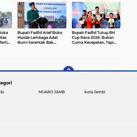
 Buka
Bupati Fadhil Arief Buka
Bupati Fadhil Tutup BH
tas
Musda Lembaga Adat
Cup Race 2026: Bukan
Tertib
Bumi Serentak Bak
Cuma Kecepatan, Tapi
Regam Batang Hari 2026`
Juga Ekonomi UMKM!
egori
bi
MUARO JAMB
kota Jambi
Copyright ©
2026 JAMBI TRANS NEWS