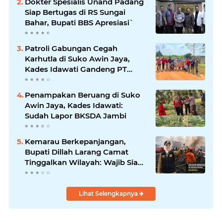
Dokter Spesialis Unand Padang
Siap Bertugas di RS Sungai
Bahar, Bupati BBS Apresiasi`
Patroli Gabungan Cegah
Karhutla di Suko Awin Jaya,
Kades Idawati Gandeng PT
BBB-S, TNI dan BPD
Penampakan Beruang di Suko
Awin Jaya, Kades Idawati:
Sudah Lapor BKSDA Jambi
Kemarau Berkepanjangan,
Bupati Dillah Larang Camat
Tinggalkan Wilayah: Wajib Siaga
Hadapi Karhutla dan Kebakaran
Permukiman
Lihat Selengkapnya