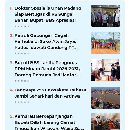
Dokter Spesialis Unan Padang
Siap Bertugas di RS Sungai
Bahar, Bupati BBS Apresiasi`
Patroli Gabungan Cegah
Karhutla di Suko Awin Jaya,
Kades Idawati Gandeng PT
BBB-S, TNI dan BPD
Bupati BBS Lantik Pengurus
PPM Muaro Jambi 2026-2031,
Dorong Pemuda Jadi Motor
Perubahan
Lengkap! 255+ Kosakata Bahasa
Jambi Sehari-hari dan Artinya
Kemarau Berkepanjangan,
Bupati Dillah Larang Camat
Tinggalkan Wilayah: Wajib Siaga