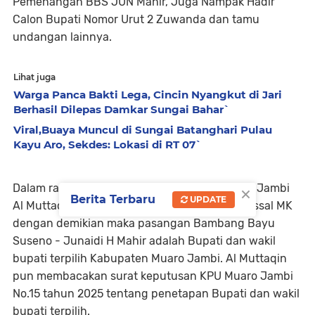
Pemenangan BBS JUN Mahir, Juga Nampak Hadir
Calon Bupati Nomor Urut 2 Zuwanda dan tamu
undangan lainnya.
Lihat juga
Warga Panca Bakti Lega, Cincin Nyangkut di Jari
Berhasil Dilepas Damkar Sungai Bahar`
Viral,Buaya Muncul di Sungai Batanghari Pulau
Kayu Aro, Sekdes: Lokasi di RT 07`
×
Dalam rapat pleno tersebut, Ketua KPU Muaro Jambi
Berita Terbaru
UPDATE
Al Muttaqin menyebut, setelah putusan dismissal MK
dengan demikian maka pasangan Bambang Bayu
Suseno - Junaidi H Mahir adalah Bupati dan wakil
bupati terpilih Kabupaten Muaro Jambi. Al Muttaqin
pun membacakan surat keputusan KPU Muaro Jambi
No.15 tahun 2025 tentang penetapan Bupati dan wakil
bupati terpilih.