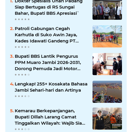
Dokter Spesialis Unan Padang
Siap Bertugas di RS Sungai
Bahar, Bupati BBS Apresiasi`
Patroli Gabungan Cegah
Karhutla di Suko Awin Jaya,
Kades Idawati Gandeng PT
BBB-S, TNI dan BPD
Bupati BBS Lantik Pengurus
PPM Muaro Jambi 2026-2031,
Dorong Pemuda Jadi Motor
Perubahan
Lengkap! 255+ Kosakata Bahasa
Jambi Sehari-hari dan Artinya
Kemarau Berkepanjangan,
Bupati Dillah Larang Camat
Tinggalkan Wilayah: Wajib Siaga
Hadapi Karhutla dan Kebakaran