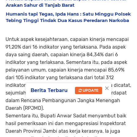
Arakan Sahur di Tanjab Barat
Humanis tapi Tegas, Ipda Hans : Satu Minggu Polsek
Tebing Tinggi Tindak Dua Kasus Peredaran Narkoba
Untuk aspek kesejahteraan, capaian kinerja mencapai
91,20% dari 16 indikator yang terlaksana. Pada aspek
daya saing daerah, capaian kinerja 84,34% dari 6
indikator yang terlaksana. Sementara itu, pada aspek
pelayanan umum, capaian kinerja mencapai 85,69%
dari 105 indikator yang terlaksana dari total 312
×
indikator yang terdiri dari empat urusan. Perlu dicatat,
Berita Terbaru
UPDATE
sejumlah indikator dalam setiap aspek tidak terdapat
dalam Rencana Pembangunan Jangka Menengah
Daerah (RPJMD).
Sementara itu, Bupati Anwar Sadat menyambut baik
hasil pemeriksaan ini dan mengapresiasi Inspektorat
Daerah Provinsi Jambi atas kerja kerasnya. Ia juga