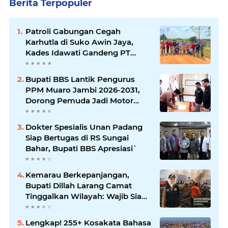
Berita Terpopuler
Patroli Gabungan Cegah
Karhutla di Suko Awin Jaya,
Kades Idawati Gandeng PT
BBB-S, TNI dan BPD
Bupati BBS Lantik Pengurus
PPM Muaro Jambi 2026-2031,
Dorong Pemuda Jadi Motor
Perubahan
Dokter Spesialis Unan Padang
Siap Bertugas di RS Sungai
Bahar, Bupati BBS Apresiasi`
Kemarau Berkepanjangan,
Bupati Dillah Larang Camat
Tinggalkan Wilayah: Wajib Siaga
Hadapi Karhutla dan Kebakaran
Permukiman
Lengkap! 255+ Kosakata Bahasa