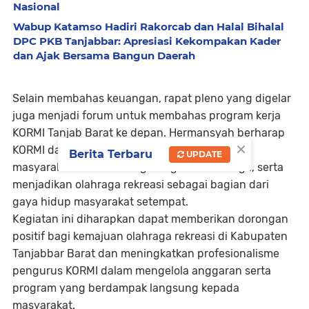
Nasional
Wabup Katamso Hadiri Rakorcab dan Halal Bihalal
DPC PKB Tanjabbar: Apresiasi Kekompakan Kader
dan Ajak Bersama Bangun Daerah
Selain membahas keuangan, rapat pleno yang digelar
juga menjadi forum untuk membahas program kerja
KORMI Tanjab Barat ke depan. Hermansyah berharap
×
KORMI dapat terus meningkatkan peran serta
Berita Terbaru
UPDATE
masyarakat dalam berbagai kegiatan olahraga, serta
menjadikan olahraga rekreasi sebagai bagian dari
gaya hidup masyarakat setempat.
Kegiatan ini diharapkan dapat memberikan dorongan
positif bagi kemajuan olahraga rekreasi di Kabupaten
Tanjabbar Barat dan meningkatkan profesionalisme
pengurus KORMI dalam mengelola anggaran serta
program yang berdampak langsung kepada
masyarakat.