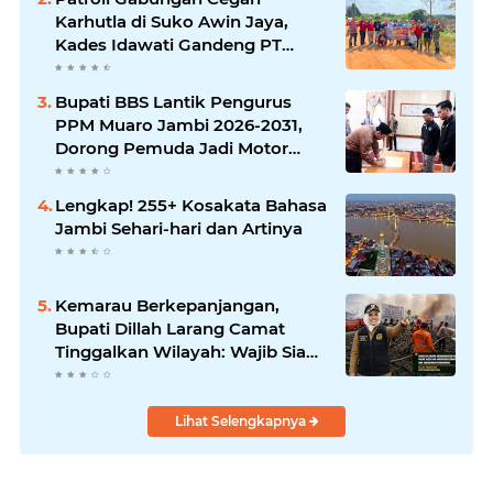
Karhutla di Suko Awin Jaya,
Kades Idawati Gandeng PT
BBB-S, TNI dan BPD
Bupati BBS Lantik Pengurus
PPM Muaro Jambi 2026-2031,
Dorong Pemuda Jadi Motor
Perubahan
Lengkap! 255+ Kosakata Bahasa
Jambi Sehari-hari dan Artinya
Kemarau Berkepanjangan,
Bupati Dillah Larang Camat
Tinggalkan Wilayah: Wajib Siaga
Hadapi Karhutla dan Kebakaran
Permukiman
Lihat Selengkapnya