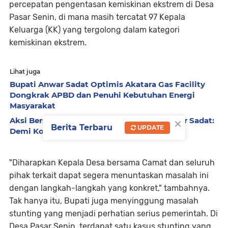
percepatan pengentasan kemiskinan ekstrem di Desa
Pasar Senin, di mana masih tercatat 97 Kepala
Keluarga (KK) yang tergolong dalam kategori
kemiskinan ekstrem.
Lihat juga
Bupati Anwar Sadat Optimis Akatara Gas Facility
Dongkrak APBD dan Penuhi Kebutuhan Energi
Masyarakat
×
Aksi Bersih-Bersih Malam Hari, Bupati Anwar Sadat:
Berita Terbaru
UPDATE
Demi Kota yang Sehat dan Bebas Banjir
"Diharapkan Kepala Desa bersama Camat dan seluruh
pihak terkait dapat segera menuntaskan masalah ini
dengan langkah-langkah yang konkret," tambahnya.
Tak hanya itu, Bupati juga menyinggung masalah
stunting yang menjadi perhatian serius pemerintah. Di
Desa Pasar Senin, terdapat satu kasus stunting yang