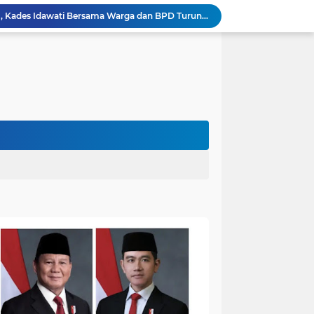
Heboh Beruang di KM 61, Kades Idawati Bersama Warga dan BPD Turun Langsung ke Lokasi
n Program BERBAKTI di HUT Desa Mingkung Jaya
Bikin Resah: Petugas Damkar Sungai Bahar Amankan Sarang Tawon di Pemukiman Warga
Dokter Spesialis Unand Padang Siap Bertugas di RS Sungai Bahar, Bupati BBS Apresiasi`
DPRD Muaro Jambi Dorong Pemkab Kaji Ulang Rencana Pinjaman Rp200 Miliar`
Kapolres Muaro Jambi Dorong Penyelesaian Permasalahan PT SATU Melalui Dialog dan Kepastian Hukum
Warga Panca Bakti Lega, Cincin Nyangkut di Jari Berhasil Dilepas Damkar Sungai Bahar`
Viral,Buaya Muncul di Sungai Batanghari Pulau Kayu Aro, Sekdes: Lokasi di RT 07`
Akhirnya Dievakuasi! BKSDA Jambi Amankan Beruang Madu di Suko Awin Jaya
Penampakan Beruang di Suko Awin Jaya, Kades Idawati: Sudah Lapor BKSDA Jambi