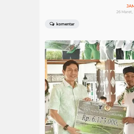
JA
26 Maret,
komentar