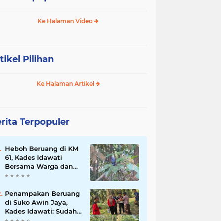
Ke Halaman Video
tikel Pilihan
Ke Halaman Artikel
rita Terpopuler
Heboh Beruang di KM
61, Kades Idawati
Bersama Warga dan
BPD Turun Langsung
ke Lokasi
Penampakan Beruang
di Suko Awin Jaya,
Kades Idawati: Sudah
Lapor BKSDA Jambi