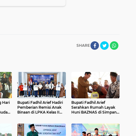
SHARE
 Hari
Bupati Fadhil Arief Hadiri
Bupati Fadhil Arief
Pemberian Remisi Anak
Serahkan Rumah Layak
Budaya
Binaan di LPKA Kelas II
Huni BAZNAS di Simpang
26
Muara Bulian
Terusan`