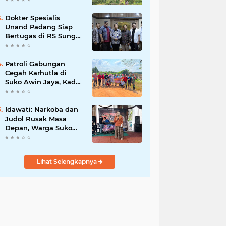
Dokter Spesialis
Unand Padang Siap
Bertugas di RS Sungai
Bahar, Bupati BBS
Apresiasi`
Patroli Gabungan
Cegah Karhutla di
Suko Awin Jaya, Kades
Idawati Gandeng PT
BBB-S, TNI dan BPD
Idawati: Narkoba dan
Judol Rusak Masa
Depan, Warga Suko
Awin Jaya Diminta
Waspada
Lihat Selengkapnya