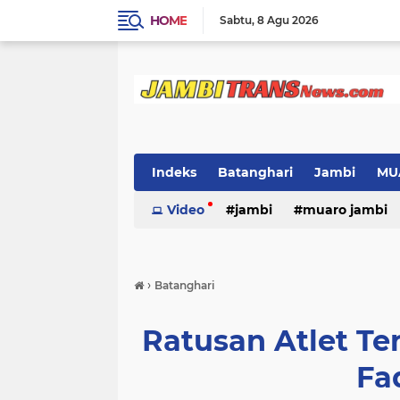
HOME
Sabtu
8 Agu 2026
Indeks
Batanghari
Jambi
MU
Video
jambi
muaro jambi
›
Batanghari
Ratusan Atlet Te
Fad