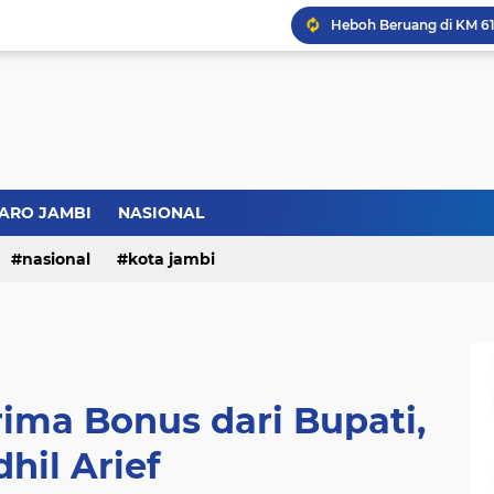
Bupati BBS Perkenalka
ARO JAMBI
NASIONAL
nasional
kota jambi
rima Bonus dari Bupati,
hil Arief