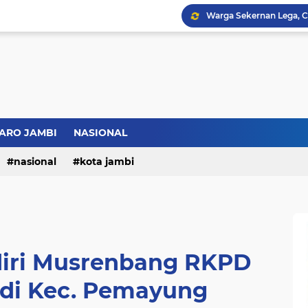
Bupati BBS Perkenalka
ARO JAMBI
NASIONAL
nasional
kota jambi
diri Musrenbang RKPD
 di Kec. Pemayung