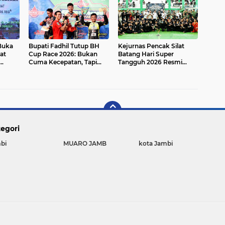
 Buka
Bupati Fadhil Tutup BH
Kejurnas Pencak Silat
at
Cup Race 2026: Bukan
Batang Hari Super
Cuma Kecepatan, Tapi
Tangguh 2026 Resmi
 2026`
Juga Ekonomi UMKM!
Dibuka di GOR BSC Muara
Bulian
egori
bi
MUARO JAMB
kota Jambi
Copyright ©
2026 JAMBI TRANS NEWS