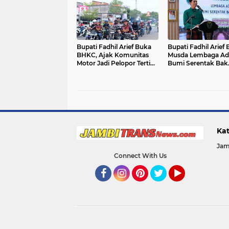
Bupati Fadhil Arief Buka
Bupati Fadhil Arief
BHKC, Ajak Komunitas
Musda Lembaga Ad
Motor Jadi Pelopor Tertib
Bumi Serentak Bak
Lalu Lintas`
Regam Batang Hari
Kat
Jam
Connect With Us
Facebook
Instagram
Pinterest
Twitter
YouTube