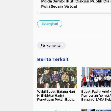
Polda Jambi Ikuti Diskusi Publik Dia
Polri Secara Virtual
Batanghari
komentar
Berita Terkait
Wakil Bupati Batang Hari
Bupati Fadhil Arief 
H. Bakhtiar Hadiri
Pemberian Remisi 
Penutupan Pekan Budaya
Binaan di LPKA Kela
Jambi Elok Nian 2026
Muara Bulian