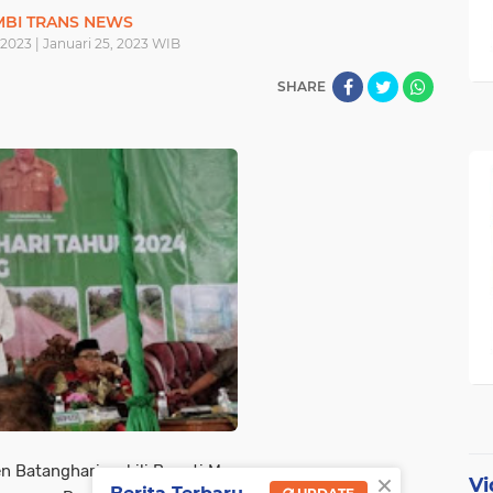
MBI TRANS NEWS
 2023 | Januari 25, 2023 WIB
SHARE
n Batanghari wakili Bupati M
×
Vi