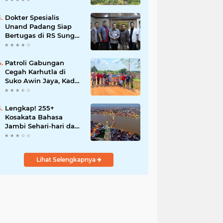
Dokter Spesialis
Unand Padang Siap
Bertugas di RS Sungai
Bahar, Bupati BBS
Apresiasi`
Patroli Gabungan
Cegah Karhutla di
Suko Awin Jaya, Kades
Idawati Gandeng PT
BBB-S, TNI dan BPD
Lengkap! 255+
Kosakata Bahasa
Jambi Sehari-hari dan
Artinya
Lihat Selengkapnya