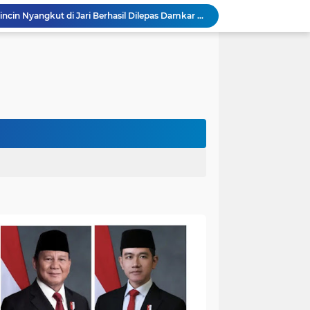
Warga Sekernan Lega, Cincin Nyangkut di Jari Berhasil Dilepas Damkar MuaroJambi
Kapolres Muaro Jambi Turun Langsung Cek Penanganan Karhutla Sungai Gelam , Kita Lakukan Langkah Penegakkan Hukum
Akhirnya Dievakuasi! BKSDA Jambi Amankan Beruang Madu di Suko Awin Jaya
Penampakan Beruang di Suko Awin Jaya, Kades Idawati: Sudah Lapor BKSDA Jambi
Heboh Beruang di KM 61, Kades Idawati Bersama Warga dan BPD Turun Langsung ke Lokasi
n Program BERBAKTI di HUT Desa Mingkung Jaya
Bikin Resah: Petugas Damkar Sungai Bahar Amankan Sarang Tawon di Pemukiman Warga
Dokter Spesialis Unand Padang Siap Bertugas di RS Sungai Bahar, Bupati BBS Apresiasi`
DPRD Muaro Jambi Dorong Pemkab Kaji Ulang Rencana Pinjaman Rp200 Miliar`
Bupati Bambang Bayu Suseno Ikut Presisi Merdeka Run 2026 Bersama Gubernur Al Haris dan 8.750 Peserta