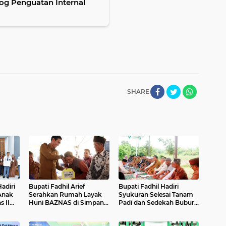
log Penguatan Internal
SHARE
Hadiri
Bupati Fadhil Arief
Bupati Fadhil Hadiri
Anak
Serahkan Rumah Layak
Syukuran Selesai Tanam
s II
Huni BAZNAS di Simpang
Padi dan Sedekah Bubur
Terusan`
di Desa Pasar Terusan`