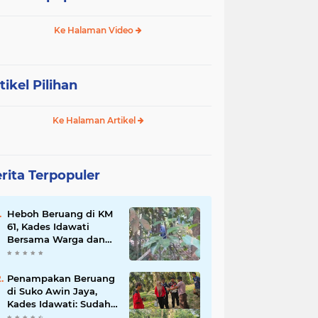
Ke Halaman Video
tikel Pilihan
Ke Halaman Artikel
rita Terpopuler
Heboh Beruang di KM
61, Kades Idawati
Bersama Warga dan
BPD Turun Langsung
ke Lokasi
Penampakan Beruang
di Suko Awin Jaya,
Kades Idawati: Sudah
Lapor BKSDA Jambi