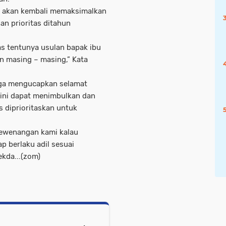
i akan kembali memaksimalkan
n prioritas ditahun
tas tentunya usulan bapak ibu
n masing – masing,” Kata
uga mengucapkan selamat
ini dapat menimbulkan dan
 diprioritaskan untuk
 kewenangan kami kalau
 berlaku adil sesuai
kda...(zom)