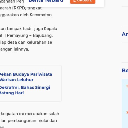
Berita Terbaru
UPDATE
rencanaan Pembangunan
aerah (RKPD) tingkat
nggarakan oleh Kecamatan
an tampak hadir juga Kepala
Ar
l II Pemayung – Bajubang,
tiap desa dan kelurahan se
angan lainnya.
Be
Pekan Budaya Pariwisata
Warisan Leluhur
ekrafmi, Bahas Sinergi
Batang Hari
egiatan ini merupakan salah
ulan pembangunan mulai dari
an.