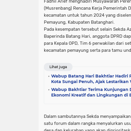
Fadhil Arief menghadiri Musyawarah Pe
(Musrenbang) Rencana Kerja Pemerintah D
kecamatan untuk tahun 2024 yang disele
Pemayung, Kabupaten Batanghari.
Pada kesempatan tersebut selain Sekda Az
Baperinda Batang Hari, anggota DPRD dapi
para Kepala OPD, Tim 6 perwakilan dari se
kecamatan pemayung serta para tamu und
Lihat juga
Wabup Batang Hari Bakhtiar Hadiri 
Kota Sungai Penuh, Ajak Lestarikan 
Wabup Bakhtiar Terima Kunjungan D
Ekonomi Kreatif dan Lingkungan di 
Dalam sambutannya Sekda menyampaikan k
satu forum dalam rangka menyalurkan us
desa dan kelurahan yang akan diprioritask