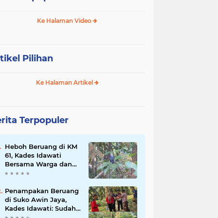
Ke Halaman Video
tikel Pilihan
Ke Halaman Artikel
rita Terpopuler
Heboh Beruang di KM
61, Kades Idawati
Bersama Warga dan
BPD Turun Langsung
ke Lokasi
Penampakan Beruang
di Suko Awin Jaya,
Kades Idawati: Sudah
Lapor BKSDA Jambi