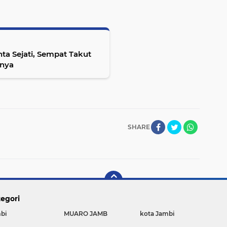
ta Sejati, Sempat Takut
inya
SHARE
egori
bi
MUARO JAMB
kota Jambi