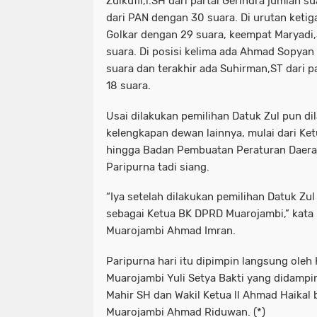
Zulkufli,l.SH dari partai Gerindra jumlah 
dari PAN dengan 30 suara. Di urutan ketiga
Golkar dengan 29 suara, keempat Maryadi,
suara. Di posisi kelima ada Ahmad Sopyan 
suara dan terakhir ada Suhirman,ST dari 
18 suara.
Usai dilakukan pemilihan Datuk Zul pun di
kelengkapan dewan lainnya, mulai dari K
hingga Badan Pembuatan Peraturan Daera
Paripurna tadi siang.
“Iya setelah dilakukan pemilihan Datuk Zul 
sebagai Ketua BK DPRD Muarojambi,” ka
Muarojambi Ahmad Imran.
Paripurna hari itu dipimpin langsung ole
Muarojambi Yuli Setya Bakti yang didampin
Mahir SH dan Wakil Ketua ll Ahmad Haikal 
Muarojambi Ahmad Riduwan. (*)