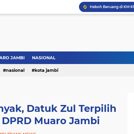
Bupati BBS Perkenalka
ARO JAMBI
NASIONAL
nasional
kota jambi
yak, Datuk Zul Terpilih
K DPRD Muaro Jambi