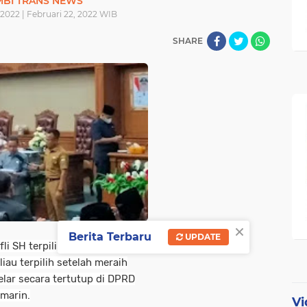
MBI TRANS NEWS
 2022 | Februari 22, 2022 WIB
SHARE
×
Berita Terbaru
UPDATE
fli SH terpilih sebagai Ketua
u terpilih setelah meraih
elar secara tertutup di DPRD
marin.
Vi