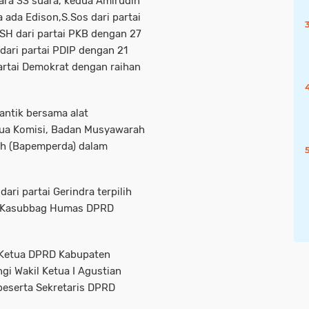
suara 33 suara, kedua Amirudin
 ada Edison,S.Sos dari partai
SH dari partai PKB dengan 27
dari partai PDIP dengan 21
partai Demokrat dengan raihan
lantik bersama alat
etua Komisi, Badan Musyawarah
h (Bapemperda) dalam
dari partai Gerindra terpilih
ta Kasubbag Humas DPRD
h Ketua DPRD Kabupaten
gi Wakil Ketua I Agustian
beserta Sekretaris DPRD