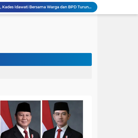
Heboh Beruang di KM 61, Kades Idawati Bersama Warga dan BPD Turun Langsung ke Lokasi
n Program BERBAKTI di HUT Desa Mingkung Jaya
Bikin Resah: Petugas Damkar Sungai Bahar Amankan Sarang Tawon di Pemukiman Warga
Dokter Spesialis Unand Padang Siap Bertugas di RS Sungai Bahar, Bupati BBS Apresiasi`
DPRD Muaro Jambi Dorong Pemkab Kaji Ulang Rencana Pinjaman Rp200 Miliar`
Kapolres Muaro Jambi Dorong Penyelesaian Permasalahan PT SATU Melalui Dialog dan Kepastian Hukum
Warga Panca Bakti Lega, Cincin Nyangkut di Jari Berhasil Dilepas Damkar Sungai Bahar`
Viral,Buaya Muncul di Sungai Batanghari Pulau Kayu Aro, Sekdes: Lokasi di RT 07`
26 Menit Tuntas! Damkar Sungai Bahar Evakuasi Ular di Halaman Rumah Warga
Penampakan Beruang di Suko Awin Jaya, Kades Idawati: Sudah Lapor BKSDA Jambi