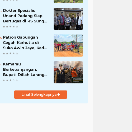
Dokter Spesialis
Unand Padang Siap
Bertugas di RS Sungai
Bahar, Bupati BBS
Apresiasi`
Patroli Gabungan
Cegah Karhutla di
Suko Awin Jaya, Kades
Idawati Gandeng PT
BBB-S, TNI dan BPD
Kemarau
Berkepanjangan,
Bupati Dillah Larang
Camat Tinggalkan
Wilayah: Wajib Siaga
Hadapi Karhutla dan
Lihat Selengkapnya
Kebakaran
Permukiman