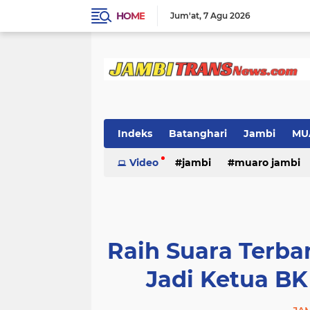
HOME
Jum'at
7 Agu 2026
Indeks
Batanghari
Jambi
MU
Video
jambi
muaro jambi
Raih Suara Terban
Jadi Ketua B