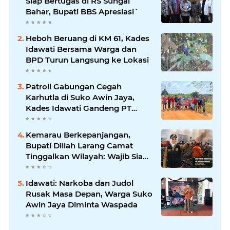
Siap Bertugas di RS Sungai
Bahar, Bupati BBS Apresiasi`
Heboh Beruang di KM 61, Kades
Idawati Bersama Warga dan
BPD Turun Langsung ke Lokasi
Patroli Gabungan Cegah
Karhutla di Suko Awin Jaya,
Kades Idawati Gandeng PT
BBB-S, TNI dan BPD
Kemarau Berkepanjangan,
Bupati Dillah Larang Camat
Tinggalkan Wilayah: Wajib Siaga
Hadapi Karhutla dan Kebakaran
Permukiman
Idawati: Narkoba dan Judol
Rusak Masa Depan, Warga Suko
Awin Jaya Diminta Waspada