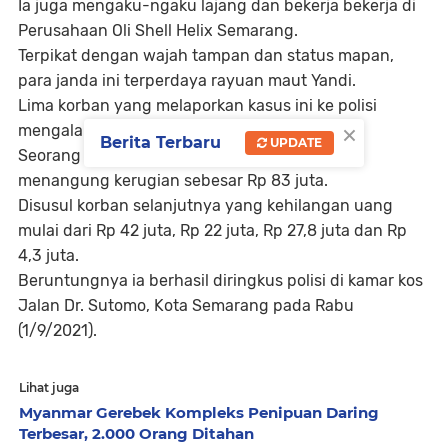
Ia juga mengaku-ngaku lajang dan bekerja bekerja di
Perusahaan Oli Shell Helix Semarang.
Terpikat dengan wajah tampan dan status mapan,
para janda ini terperdaya rayuan maut Yandi.
Lima korban yang melaporkan kasus ini ke polisi
×
mengalami kerugian sejumlah Rp 179 juta.
Berita Terbaru
UPDATE
Seorang bidan asal Kecamatan Tembalang
menangung kerugian sebesar Rp 83 juta.
Disusul korban selanjutnya yang kehilangan uang
mulai dari Rp 42 juta, Rp 22 juta, Rp 27,8 juta dan Rp
4,3 juta.
Beruntungnya ia berhasil diringkus polisi di kamar kos
Jalan Dr. Sutomo, Kota Semarang pada Rabu
(1/9/2021).
Lihat juga
Myanmar Gerebek Kompleks Penipuan Daring
Terbesar, 2.000 Orang Ditahan