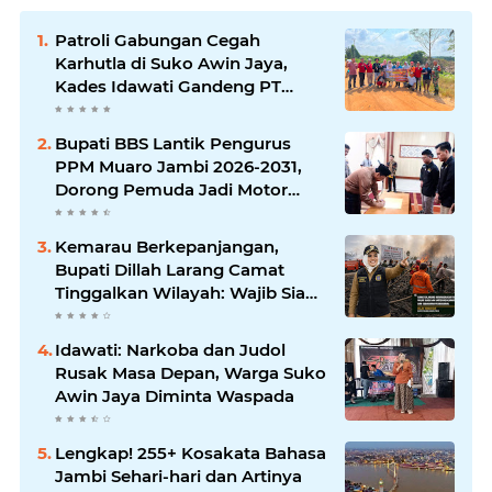
Patroli Gabungan Cegah
Karhutla di Suko Awin Jaya,
Kades Idawati Gandeng PT
BBB-S, TNI dan BPD
Bupati BBS Lantik Pengurus
PPM Muaro Jambi 2026-2031,
Dorong Pemuda Jadi Motor
Perubahan
Kemarau Berkepanjangan,
Bupati Dillah Larang Camat
Tinggalkan Wilayah: Wajib Siaga
Hadapi Karhutla dan Kebakaran
Permukiman
Idawati: Narkoba dan Judol
Rusak Masa Depan, Warga Suko
Awin Jaya Diminta Waspada
Lengkap! 255+ Kosakata Bahasa
Jambi Sehari-hari dan Artinya