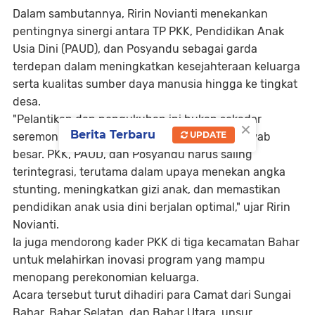
Dalam sambutannya, Ririn Novianti menekankan
pentingnya sinergi antara TP PKK, Pendidikan Anak
Usia Dini (PAUD), dan Posyandu sebagai garda
terdepan dalam meningkatkan kesejahteraan keluarga
serta kualitas sumber daya manusia hingga ke tingkat
desa.
"Pelantikan dan pengukuhan ini bukan sekadar
×
Berita Terbaru
UPDATE
seremonial, melainkan awal dari tanggung jawab
besar. PKK, PAUD, dan Posyandu harus saling
terintegrasi, terutama dalam upaya menekan angka
stunting, meningkatkan gizi anak, dan memastikan
pendidikan anak usia dini berjalan optimal," ujar Ririn
Novianti.
Ia juga mendorong kader PKK di tiga kecamatan Bahar
untuk melahirkan inovasi program yang mampu
menopang perekonomian keluarga.
Acara tersebut turut dihadiri para Camat dari Sungai
Bahar, Bahar Selatan, dan Bahar Utara, unsur