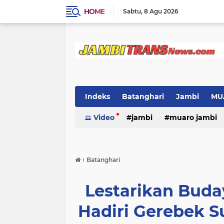
HOME
Sabtu
8 Agu 2026
Indeks
Batanghari
Jambi
MU
Video
jambi
muaro jambi
›
Batanghari
Lestarikan Buda
Hadiri Gerebek S