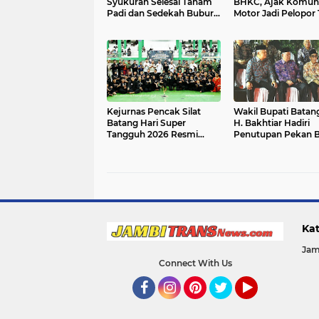
Syukuran Selesai Tanam
BHKC, Ajak Komuni
Padi dan Sedekah Bubur
Motor Jadi Pelopor 
di Desa Pasar Terusan`
Lalu Lintas`
Kejurnas Pencak Silat
Wakil Bupati Batang
Batang Hari Super
H. Bakhtiar Hadiri
Tangguh 2026 Resmi
Penutupan Pekan 
Dibuka di GOR BSC Muara
Jambi Elok Nian 20
Bulian
Kat
Jam
Connect With Us
Facebook
Instagram
Pinterest
Twitter
YouTube