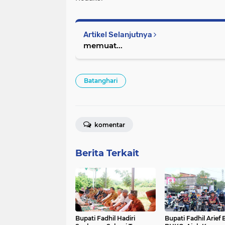
Artikel Selanjutnya
memuat...
Batanghari
komentar
Berita Terkait
Bupati Fadhil Hadiri
Bupati Fadhil Arief