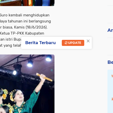
 Suro kembali menghidupkan
daya tahunan ini berlangsung
 biasa, Kamis (18/6/2026).
Ar
 Ketua TP-PKK Kabupaten
×
n istri Bupati Batang Hari itu
Berita Terbaru
UPDATE
t yang telah berkumpul sejak
Be