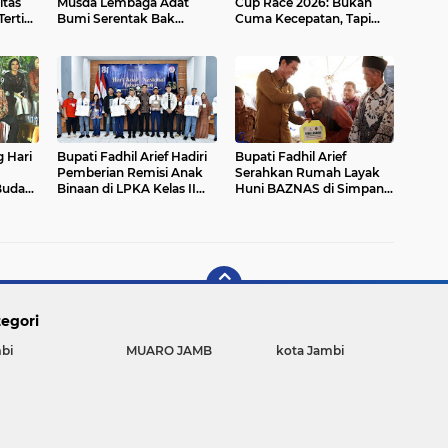
tas
Musda Lembaga Adat
Cup Race 2026: Bukan
Tertib
Bumi Serentak Bak
Cuma Kecepatan, Tapi
Regam Batang Hari 2026`
Juga Ekonomi UMKM!
 Hari
Bupati Fadhil Arief Hadiri
Bupati Fadhil Arief
Pemberian Remisi Anak
Serahkan Rumah Layak
Budaya
Binaan di LPKA Kelas II
Huni BAZNAS di Simpang
26
Muara Bulian
Terusan`
egori
bi
MUARO JAMB
kota Jambi