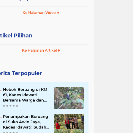
Ke Halaman Video
tikel Pilihan
Ke Halaman Artikel
rita Terpopuler
Heboh Beruang di KM
61, Kades Idawati
Bersama Warga dan
BPD Turun Langsung
ke Lokasi
Penampakan Beruang
di Suko Awin Jaya,
Kades Idawati: Sudah
Lapor BKSDA Jambi