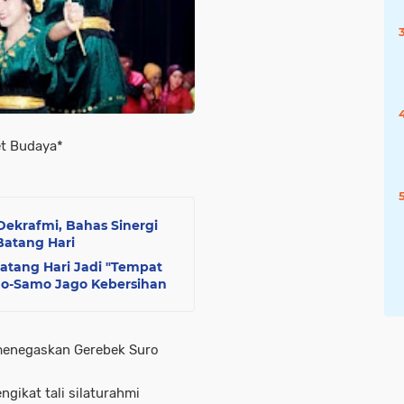
set Budaya*
ekrafmi, Bahas Sinergi
Batang Hari
Batang Hari Jadi "Tempat
mo-Samo Jago Kebersihan
menegaskan Gerebek Suro
gikat tali silaturahmi