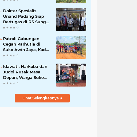
Dokter Spesialis
Unand Padang Siap
Bertugas di RS Sungai
Bahar, Bupati BBS
Apresiasi`
Patroli Gabungan
Cegah Karhutla di
Suko Awin Jaya, Kades
Idawati Gandeng PT
BBB-S, TNI dan BPD
Idawati: Narkoba dan
Judol Rusak Masa
Depan, Warga Suko
Awin Jaya Diminta
Waspada
Lihat Selengkapnya