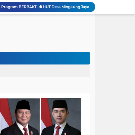
n Program BERBAKTI di HUT Desa Mingkung Jaya
Bikin Resah: Petugas Damkar Sungai Bahar Amankan Sarang Tawon di Pemukiman Warga
Dokter Spesialis Unand Padang Siap Bertugas di RS Sungai Bahar, Bupati BBS Apresiasi`
DPRD Muaro Jambi Dorong Pemkab Kaji Ulang Rencana Pinjaman Rp200 Miliar`
Kapolres Muaro Jambi Dorong Penyelesaian Permasalahan PT SATU Melalui Dialog dan Kepastian Hukum
Warga Panca Bakti Lega, Cincin Nyangkut di Jari Berhasil Dilepas Damkar Sungai Bahar`
Viral,Buaya Muncul di Sungai Batanghari Pulau Kayu Aro, Sekdes: Lokasi di RT 07`
Akhirnya Dievakuasi! BKSDA Jambi Amankan Beruang Madu di Suko Awin Jaya
Penampakan Beruang di Suko Awin Jaya, Kades Idawati: Sudah Lapor BKSDA Jambi
Heboh Beruang di KM 61, Kades Idawati Bersama Warga dan BPD Turun Langsung ke Lokasi