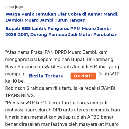
Lihat juga
Warga Panik Temukan Ular Cobra di Kamar Mandi,
Damkar Muaro Jambi Turun Tangan
Bupati BBS Lantik Pengurus PPM Muaro Jambi
2026-2031, Dorong Pemuda Jadi Motor Perubahan
"Atas nama Fraksi PAN DPRD Muaro Jambi, kami
mengapresiasi kepemimpinan Bupati Dr.Bambang
Bayu Suseno dan Wakil Bupati Junaidi H Mahir yang
×
mampu membawa Pemkab Muaro Jambi meraih WTP
Berita Terbaru
UPDATE
ke-10 beruntun. Ini kerja keras bersama," kata
Robinson Sirait dalam rilis tertulis ke redaksi JAMBI
TRANS NEWS.
"Prestasi WTP ke-10 beruntun ini harus menjadi
motivasi bagi seluruh OPD untuk terus meningkatkan
kinerja dan memastikan setiap rupiah APBD benar-
benar dirasakan manfaatnya oleh masyarakat Muaro