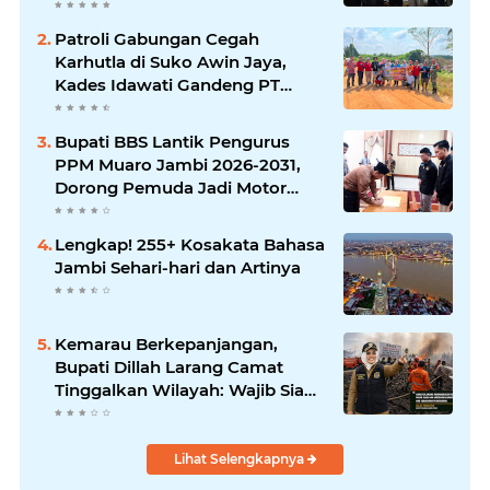
Patroli Gabungan Cegah
Karhutla di Suko Awin Jaya,
Kades Idawati Gandeng PT
BBB-S, TNI dan BPD
Bupati BBS Lantik Pengurus
PPM Muaro Jambi 2026-2031,
Dorong Pemuda Jadi Motor
Perubahan
Lengkap! 255+ Kosakata Bahasa
Jambi Sehari-hari dan Artinya
Kemarau Berkepanjangan,
Bupati Dillah Larang Camat
Tinggalkan Wilayah: Wajib Siaga
Hadapi Karhutla dan Kebakaran
Permukiman
Lihat Selengkapnya