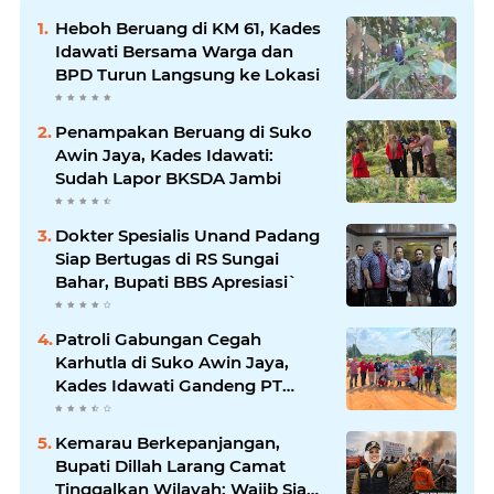
Heboh Beruang di KM 61, Kades
Idawati Bersama Warga dan
BPD Turun Langsung ke Lokasi
Penampakan Beruang di Suko
Awin Jaya, Kades Idawati:
Sudah Lapor BKSDA Jambi
Dokter Spesialis Unand Padang
Siap Bertugas di RS Sungai
Bahar, Bupati BBS Apresiasi`
Patroli Gabungan Cegah
Karhutla di Suko Awin Jaya,
Kades Idawati Gandeng PT
BBB-S, TNI dan BPD
Kemarau Berkepanjangan,
Bupati Dillah Larang Camat
Tinggalkan Wilayah: Wajib Siaga