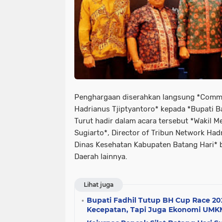
Penghargaan diserahkan langsung *Commer
Hadrianus Tjiptyantoro* kepada *Bupati Ba
Turut hadir dalam acara tersebut *Wakil M
Sugiarto*, Director of Tribun Network Had
Dinas Kesehatan Kabupaten Batang Hari* be
Daerah lainnya.
Lihat juga
Bupati Fadhil Tutup BH Cup Race 2
Kecepatan, Tapi Juga Ekonomi UMK