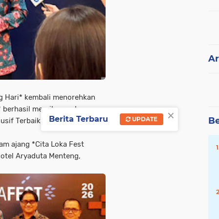
Ar
 Hari* kembali menorehkan
* berhasil meraih penghargaan
×
Berita Terbaru
Be
UPDATE
sif Terbaik”* berkat inovasi
am ajang *Cita Loka Fest
Hotel Aryaduta Menteng,