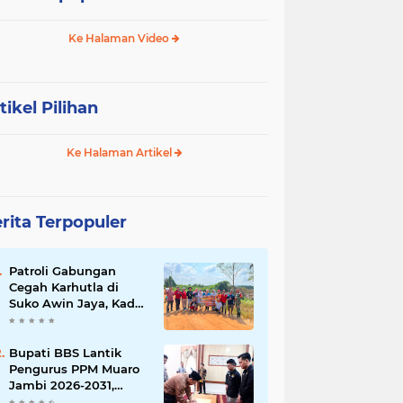
Ke Halaman Video
tikel Pilihan
Ke Halaman Artikel
rita Terpopuler
Patroli Gabungan
Cegah Karhutla di
Suko Awin Jaya, Kades
Idawati Gandeng PT
BBB-S, TNI dan BPD
Bupati BBS Lantik
Pengurus PPM Muaro
Jambi 2026-2031,
Dorong Pemuda Jadi