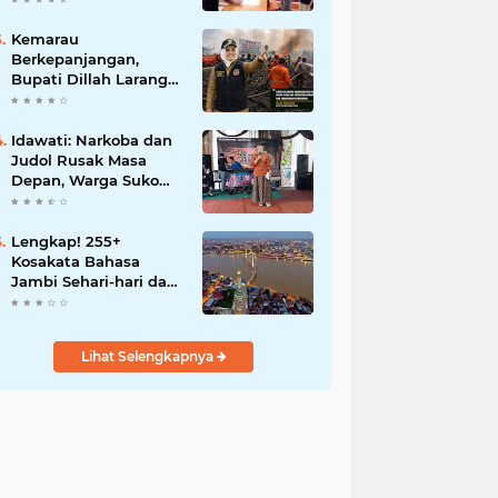
Motor Perubahan
Kemarau
Berkepanjangan,
Bupati Dillah Larang
Camat Tinggalkan
Wilayah: Wajib Siaga
Hadapi Karhutla dan
Idawati: Narkoba dan
Kebakaran
Judol Rusak Masa
Permukiman
Depan, Warga Suko
Awin Jaya Diminta
Waspada
Lengkap! 255+
Kosakata Bahasa
Jambi Sehari-hari dan
Artinya
Lihat Selengkapnya