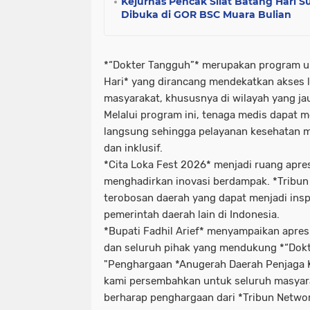
Kejurnas Pencak Silat Batang Hari 
Dibuka di GOR BSC Muara Bulian
*“Dokter Tangguh”* merupakan program 
Hari* yang dirancang mendekatkan akses 
masyarakat, khususnya di wilayah yang jauh
Melalui program ini, tenaga medis dapat 
langsung sehingga pelayanan kesehatan me
dan inklusif.
*Cita Loka Fest 2026* menjadi ruang apres
menghadirkan inovasi berdampak. *Tribun
terobosan daerah yang dapat menjadi inspi
pemerintah daerah lain di Indonesia.
*Bupati Fadhil Arief* menyampaikan apres
dan seluruh pihak yang mendukung *“Dok
"Penghargaan *Anugerah Daerah Penjaga Ke
kami persembahkan untuk seluruh masyara
berharap penghargaan dari *Tribun Netw