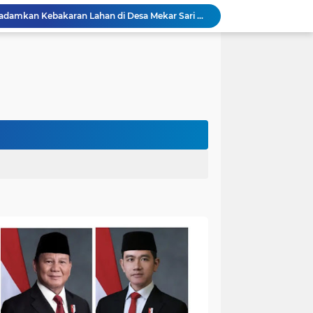
Damkar Sungai Bahar Padamkan Kebakaran Lahan di Desa Mekar Sari Makmur
Bupati Fadhil Hadiri Syukuran Selesai Tanam Padi dan Sedekah Bubur di Desa Pasar Terusan`
Kapolres Muaro Jambi AKBP Bayu Noormansyah Gelar Coffee Morning Bersama Insan Pers
Bupati Dr.Bambang Bayu Suseno Sampaikan Perubahan KUA-PPAS Muaro Jambi 2026 di Rapat Paripurna
Bupati Fadhil Arief Buka BHKC, Ajak Komunitas Motor Jadi Pelopor Tertib Lalu Lintas`
Warga Panca Bakti Lega, Cincin Nyangkut di Jari Berhasil Dilepas Damkar Sungai Bahar`
Viral,Buaya Muncul di Sungai Batanghari Pulau Kayu Aro, Sekdes: Lokasi di RT 07`
26 Menit Tuntas! Damkar Sungai Bahar Evakuasi Ular di Halaman Rumah Warga
Polres Muaro Jambi Raih Penghargaan Kapolri pada Rakernis Bidang Keuangan Polda Jambi
Patroli Gabungan Cegah Karhutla di Suko Awin Jaya, Kades Idawati Gandeng PT BBB-S, TNI dan BPD