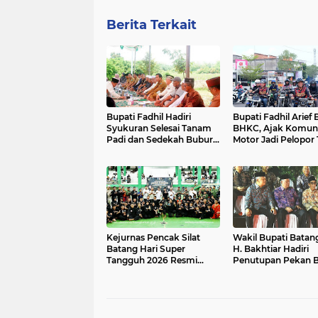
Berita Terkait
Bupati Fadhil Hadiri
Bupati Fadhil Arief
Syukuran Selesai Tanam
BHKC, Ajak Komuni
Padi dan Sedekah Bubur
Motor Jadi Pelopor 
di Desa Pasar Terusan`
Lalu Lintas`
Kejurnas Pencak Silat
Wakil Bupati Batang
Batang Hari Super
H. Bakhtiar Hadiri
Tangguh 2026 Resmi
Penutupan Pekan 
Dibuka di GOR BSC Muara
Jambi Elok Nian 20
Bulian