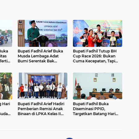
 Buka
Bupati Fadhil Arief Buka
Bupati Fadhil Tutup BH
tas
Musda Lembaga Adat
Cup Race 2026: Bukan
Tertib
Bumi Serentak Bak
Cuma Kecepatan, Tapi
Regam Batang Hari 2026`
Juga Ekonomi UMKM!
 Hari
Bupati Fadhil Arief Hadiri
Bupati Fadhil Buka
Pemberian Remisi Anak
Diseminasi PPID,
Budaya
Binaan di LPKA Kelas II
Targetkan Batang Hari
26
Muara Bulian
Raih Predikat 'Informatif'
2026