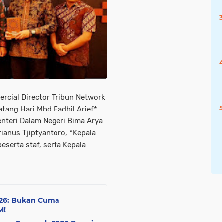
cial Director Tribun Network
tang Hari Mhd Fadhil Arief*.
enteri Dalam Negeri Bima Arya
rianus Tjiptyantoro, *Kepala
serta staf, serta Kepala
026: Bukan Cuma
M!