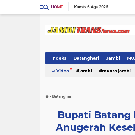
HOME
Kamis
6 Agu 2026
Indeks
Batanghari
Jambi
MU
Video
jambi
muaro jambi
›
Batanghari
Bupati Batang H
Anugerah Keseh