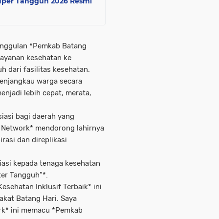
Super Tangguh 2026 Resmi
unggulan *Pemkab Batang
layanan kesehatan ke
 dari fasilitas kesehatan.
menjangkau warga secara
njadi lebih cepat, merata,
iasi bagi daerah yang
 Network* mendorong lahirnya
rasi dan direplikasi
iasi kepada tenaga kesehatan
ter Tangguh”*.
sehatan Inklusif Terbaik* ini
kat Batang Hari. Saya
ork* ini memacu *Pemkab