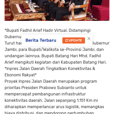
*Bupati Fadhil Arief Hadir Virtual, Didampingi
×
Gubernur Jambi & Bupati/Walikota*
Berita Terbaru
UPDATE
Turut hadir dalam peresmian virtual tersebut Gubernur
Jambi, para Bupati/Walikota se-Provinsi Jambi, dan
undangan lainnya. Bupati Batang Hari Mhd. Fadhil
Arief mengikuti kegiatan dari Kabupaten Batang Hari.
*Inpres Jalan Daerah Tingkatkan Konektivitas &
Ekonomi Rakyat*
Proyek Inpres Jalan Daerah merupakan program
prioritas Presiden Prabowo Subianto untuk
mempercepat pembangunan infrastruktur
konektivitas daerah. Jalan sepanjang 1.151 Km ini
diharapkan memperlancar arus logistik, memangkas
biaya distribusi, dan mendorong pertumbuhan