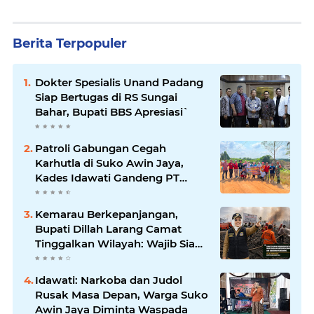
Berita Terpopuler
Dokter Spesialis Unand Padang
Siap Bertugas di RS Sungai
Bahar, Bupati BBS Apresiasi`
Patroli Gabungan Cegah
Karhutla di Suko Awin Jaya,
Kades Idawati Gandeng PT
BBB-S, TNI dan BPD
Kemarau Berkepanjangan,
Bupati Dillah Larang Camat
Tinggalkan Wilayah: Wajib Siaga
Hadapi Karhutla dan Kebakaran
Permukiman
Idawati: Narkoba dan Judol
Rusak Masa Depan, Warga Suko
Awin Jaya Diminta Waspada