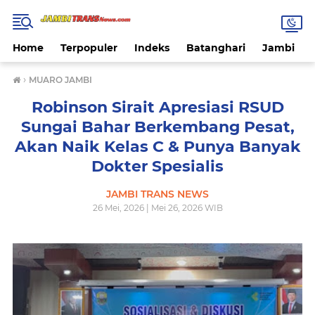
Home
Terpopuler
Indeks
Batanghari
Jambi
›
MUARO JAMBI
Robinson Sirait Apresiasi RSUD
Sungai Bahar Berkembang Pesat,
Akan Naik Kelas C & Punya Banyak
Dokter Spesialis
JAMBI TRANS NEWS
26 Mei, 2026 | Mei 26, 2026 WIB