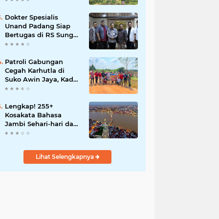
Dokter Spesialis
Unand Padang Siap
Bertugas di RS Sungai
Bahar, Bupati BBS
Apresiasi`
Patroli Gabungan
Cegah Karhutla di
Suko Awin Jaya, Kades
Idawati Gandeng PT
BBB-S, TNI dan BPD
Lengkap! 255+
Kosakata Bahasa
Jambi Sehari-hari dan
Artinya
Lihat Selengkapnya