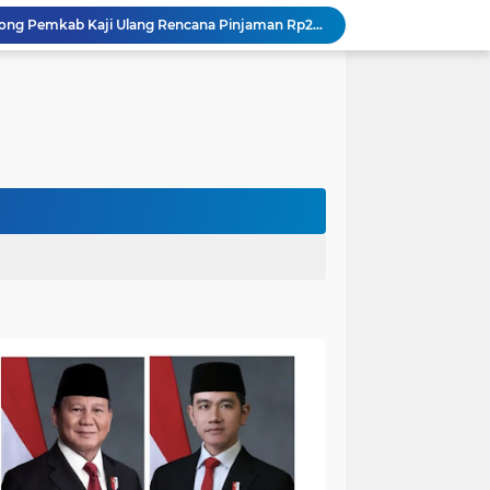
DPRD Muaro Jambi Dorong Pemkab Kaji Ulang Rencana Pinjaman Rp200 Miliar`
Kapolres Muaro Jambi Dorong Penyelesaian Permasalahan PT SATU Melalui Dialog dan Kepastian Hukum
Warga Panca Bakti Lega, Cincin Nyangkut di Jari Berhasil Dilepas Damkar Sungai Bahar`
Viral,Buaya Muncul di Sungai Batanghari Pulau Kayu Aro, Sekdes: Lokasi di RT 07`
26 Menit Tuntas! Damkar Sungai Bahar Evakuasi Ular di Halaman Rumah Warga
Penampakan Beruang di Suko Awin Jaya, Kades Idawati: Sudah Lapor BKSDA Jambi
Heboh Beruang di KM 61, Kades Idawati Bersama Warga dan BPD Turun Langsung ke Lokasi
n Program BERBAKTI di HUT Desa Mingkung Jaya
Bikin Resah: Petugas Damkar Sungai Bahar Amankan Sarang Tawon di Pemukiman Warga
Dokter Spesialis Unand Padang Siap Bertugas di RS Sungai Bahar, Bupati BBS Apresiasi`