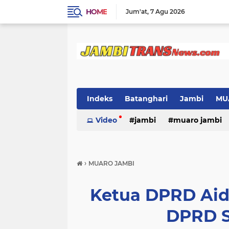
HOME
Jum'at
7 Agu 2026
Indeks
Batanghari
Jambi
MU
Video
jambi
muaro jambi
›
MUARO JAMBI
Ketua DPRD Aid
DPRD S