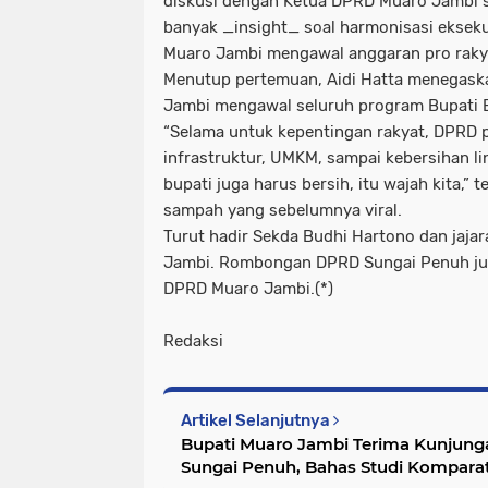
diskusi dengan Ketua DPRD Muaro Jambi s
banyak _insight_ soal harmonisasi eksekut
Muaro Jambi mengawal anggaran pro rakya
Menutup pertemuan, Aidi Hatta menegas
Jambi mengawal seluruh program Bupati 
“Selama untuk kepentingan rakyat, DPRD pas
infrastruktur, UMKM, sampai kebersihan li
bupati juga harus bersih, itu wajah kita,”
sampah yang sebelumnya viral.
Turut hadir Sekda Budhi Hartono dan jaj
Jambi. Rombongan DPRD Sungai Penuh jug
DPRD Muaro Jambi.(*)
Redaksi
Artikel Selanjutnya
Bupati Muaro Jambi Terima Kunjung
Sungai Penuh, Bahas Studi Kompar