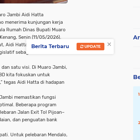
o Jambi Aidi Hatta
o menerima kunjungan kerja
la Rumah Dinas Bupati Muaro
Ar
Kenang, Senin (11/05/2026).
×
ut, Aidi Hatta memaparkan
Berita Terbaru
UPDATE
gislatif sebagai kunci
dan satu visi. Di Muaro Jambi,
BD kita fokuskan untuk
Be
 tegas Aidi Hatta di hadapan
o Jambi memastikan fungsi
ptimal. Beberapa program
lebaran Jalan Exit Tol Pijoan–
aian, dan penguatan bank
ati. Untuk pelebaran Mendalo,