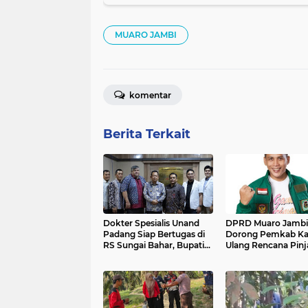
MUARO JAMBI
komentar
Berita Terkait
Dokter Spesialis Unand
DPRD Muaro Jambi
Padang Siap Bertugas di
Dorong Pemkab Ka
RS Sungai Bahar, Bupati
Ulang Rencana Pin
BBS Apresiasi`
Rp200 Miliar`