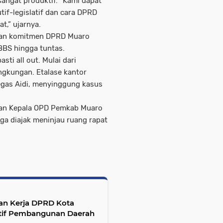
angat produktif. “Kami dapat
if-legislatif dan cara DPRD
t,” ujarnya.
kan komitmen DPRD Muaro
BBS hingga tuntas.
ti all out. Mulai dari
ngkungan. Etalase kantor
 tegas Aidi, menyinggung kasus
aran Kepala OPD Pemkab Muaro
a diajak meninjau ruang rapat
an Kerja DPRD Kota
atif Pembangunan Daerah