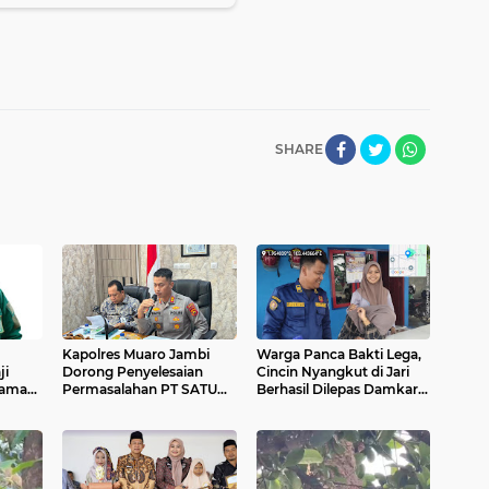
SHARE
Kapolres Muaro Jambi
Warga Panca Bakti Lega,
ji
Dorong Penyelesaian
Cincin Nyangkut di Jari
jaman
Permasalahan PT SATU
Berhasil Dilepas Damkar
Melalui Dialog dan
Sungai Bahar`
Kepastian Hukum