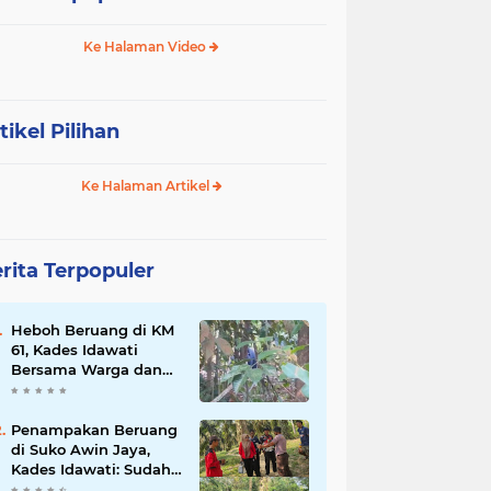
Ke Halaman Video
tikel Pilihan
Ke Halaman Artikel
rita Terpopuler
Heboh Beruang di KM
61, Kades Idawati
Bersama Warga dan
BPD Turun Langsung
ke Lokasi
Penampakan Beruang
di Suko Awin Jaya,
Kades Idawati: Sudah
Lapor BKSDA Jambi