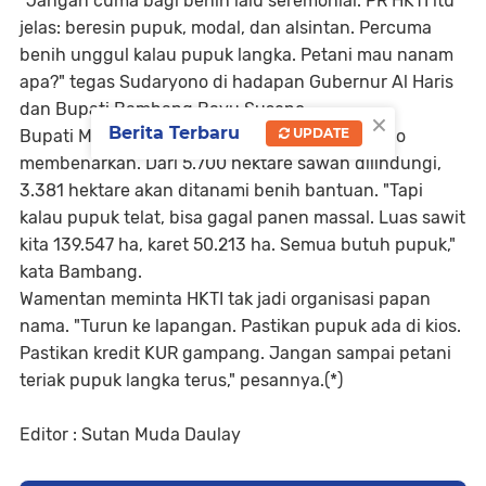
"Jangan cuma bagi benih lalu seremonial. PR HKTI itu
jelas: beresin pupuk, modal, dan alsintan. Percuma
benih unggul kalau pupuk langka. Petani mau nanam
apa?" tegas Sudaryono di hadapan Gubernur Al Haris
dan Bupati Bambang Bayu Suseno.
×
Berita Terbaru
UPDATE
Bupati Muaro Jambi Dr. Bambang Bayu Suseno
membenarkan. Dari 5.700 hektare sawah dilindungi,
3.381 hektare akan ditanami benih bantuan. "Tapi
kalau pupuk telat, bisa gagal panen massal. Luas sawit
kita 139.547 ha, karet 50.213 ha. Semua butuh pupuk,"
kata Bambang.
Wamentan meminta HKTI tak jadi organisasi papan
nama. "Turun ke lapangan. Pastikan pupuk ada di kios.
Pastikan kredit KUR gampang. Jangan sampai petani
teriak pupuk langka terus," pesannya.(*)
Editor : Sutan Muda Daulay