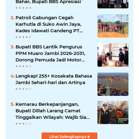
Bahar, Bupati BBS Apresiasi`
Patroli Gabungan Cegah
Karhutla di Suko Awin Jaya,
Kades Idawati Gandeng PT
BBB-S, TNI dan BPD
Bupati BBS Lantik Pengurus
PPM Muaro Jambi 2026-2031,
Dorong Pemuda Jadi Motor
Perubahan
Lengkap! 255+ Kosakata Bahasa
Jambi Sehari-hari dan Artinya
Kemarau Berkepanjangan,
Bupati Dillah Larang Camat
Tinggalkan Wilayah: Wajib Siaga
Hadapi Karhutla dan Kebakaran
Permukiman
Lihat Selengkapnya