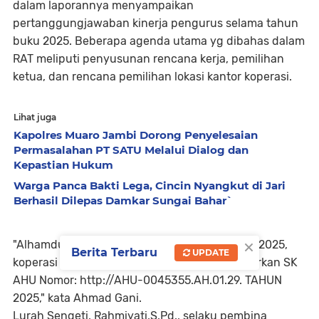
dalam laporannya menyampaikan
pertanggungjawaban kinerja pengurus selama tahun
buku 2025. Beberapa agenda utama yg dibahas dalam
RAT meliputi penyusunan rencana kerja, pemilihan
ketua, dan rencana pemilihan lokasi kantor koperasi.
Lihat juga
Kapolres Muaro Jambi Dorong Penyelesaian
Permasalahan PT SATU Melalui Dialog dan
Kepastian Hukum
Warga Panca Bakti Lega, Cincin Nyangkut di Jari
Berhasil Dilepas Damkar Sungai Bahar`
×
"Alhamdulillah meski baru berdiri resmi tahun 2025,
Berita Terbaru
UPDATE
koperasi kita sudah berbadan hukum berdasarkan SK
AHU Nomor: http://AHU-0045355.AH.01.29. TAHUN
2025," kata Ahmad Gani.
Lurah Sengeti, Rahmiyati,S.Pd., selaku pembina