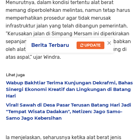
Menurutnya, dalam kondisi tertentu alat berat
memang diperbolehkan melintas, namun tetap harus
memperhatikan prosedur agar tidak merusak
infrastruktur jalan yang telah dibangun pemerintah.
“Kerusakan jalan di Simpang Mersam ini diperkirakan
×
sepanjang kurang lebih 30 meter. Diduga disebabkan
Berita Terbaru
UPDATE
oleh alat berat excavator yang berjalan langsung di
atas aspal,” ujar Windra.
Lihat juga
Wabup Bakhtiar Terima Kunjungan Dekrafmi, Bahas
Sinergi Ekonomi Kreatif dan Lingkungan di Batang
Hari
Viral! Sawah di Desa Pasar Terusan Batang Hari Jadi
"Tempat Wisata Dadakan", Netizen: Jago Samo-
Samo Jago Kebersihan
Ia menjelaskan, seharusnya ketika alat berat jenis