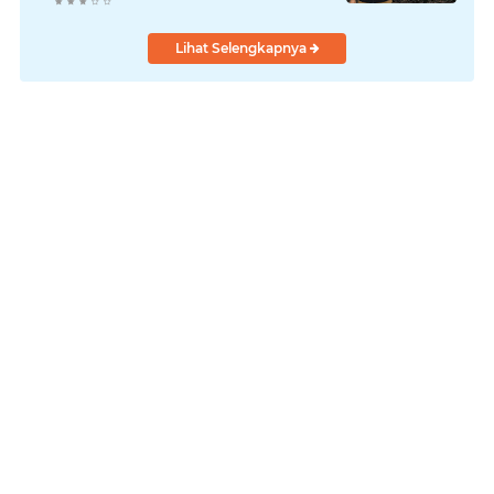
Hadapi Karhutla dan Kebakaran
Permukiman
Lihat Selengkapnya