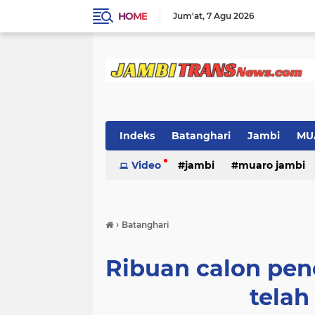
HOME
Jum'at
7 Agu 2026
Indeks
Batanghari
Jambi
MU
Video
jambi
muaro jambi
›
Batanghari
Ribuan calon pen
telah