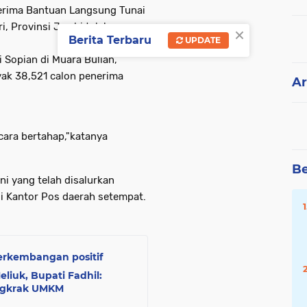
erima Bantuan Langsung Tunai
i, Provinsi Jambi telah
×
Berita Terbaru
UPDATE
 Sopian di Muara Bulian,
ak 38,521 calon penerima
Ar
ecara bertahap,"katanya
Be
ini yang telah disalurkan
i Kantor Pos daerah setempat.
erkembangan positif
liuk, Bupati Fadhil:
ngkrak UMKM