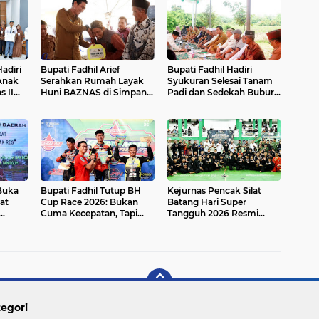
Hadiri
Bupati Fadhil Arief
Bupati Fadhil Hadiri
Anak
Serahkan Rumah Layak
Syukuran Selesai Tanam
s II
Huni BAZNAS di Simpang
Padi dan Sedekah Bubur
Terusan`
di Desa Pasar Terusan`
 Buka
Bupati Fadhil Tutup BH
Kejurnas Pencak Silat
at
Cup Race 2026: Bukan
Batang Hari Super
Cuma Kecepatan, Tapi
Tangguh 2026 Resmi
 2026`
Juga Ekonomi UMKM!
Dibuka di GOR BSC Muara
Bulian
egori