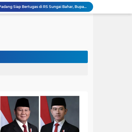
Dokter Spesialis Unand Padang Siap Bertugas di RS Sungai Bahar, Bupati BBS Apresiasi`
DPRD Muaro Jambi Dorong Pemkab Kaji Ulang Rencana Pinjaman Rp200 Miliar`
Kapolres Muaro Jambi Dorong Penyelesaian Permasalahan PT SATU Melalui Dialog dan Kepastian Hukum
Warga Panca Bakti Lega, Cincin Nyangkut di Jari Berhasil Dilepas Damkar Sungai Bahar`
Viral,Buaya Muncul di Sungai Batanghari Pulau Kayu Aro, Sekdes: Lokasi di RT 07`
26 Menit Tuntas! Damkar Sungai Bahar Evakuasi Ular di Halaman Rumah Warga
Kades Idawati Turun Langsung, BKSDA Jambi Akan Turun Evakuasi Beruang di RT 16 Suko Awin Jaya
Heboh Beruang di KM 61, Kades Idawati Bersama Warga dan BPD Turun Langsung ke Lokasi
n Program BERBAKTI di HUT Desa Mingkung Jaya
Bikin Resah: Petugas Damkar Sungai Bahar Amankan Sarang Tawon di Pemukiman Warga