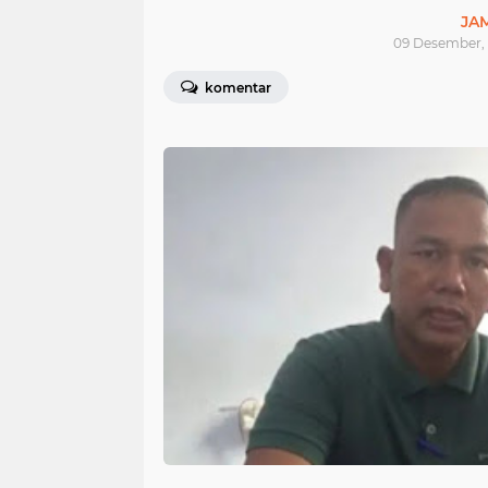
JA
09 Desember, 
komentar