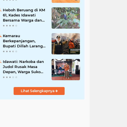
BBB-S, TNI dan BPD
Heboh Beruang di KM
61, Kades Idawati
Bersama Warga dan
BPD Turun Langsung
ke Lokasi
Kemarau
Berkepanjangan,
Bupati Dillah Larang
Camat Tinggalkan
Wilayah: Wajib Siaga
Hadapi Karhutla dan
Idawati: Narkoba dan
Kebakaran
Judol Rusak Masa
Permukiman
Depan, Warga Suko
Awin Jaya Diminta
Waspada
Lihat Selengkapnya