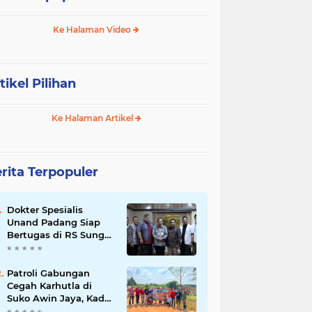
Ke Halaman Video
tikel Pilihan
Ke Halaman Artikel
rita Terpopuler
Dokter Spesialis
Unand Padang Siap
Bertugas di RS Sungai
Bahar, Bupati BBS
Apresiasi`
Patroli Gabungan
Cegah Karhutla di
Suko Awin Jaya, Kades
Idawati Gandeng PT