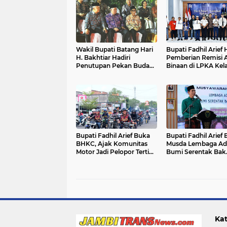
Wakil Bupati Batang Hari
Bupati Fadhil Arief 
H. Bakhtiar Hadiri
Pemberian Remisi 
Penutupan Pekan Budaya
Binaan di LPKA Kela
Jambi Elok Nian 2026
Muara Bulian
Bupati Fadhil Arief Buka
Bupati Fadhil Arief
BHKC, Ajak Komunitas
Musda Lembaga Ad
Motor Jadi Pelopor Tertib
Bumi Serentak Bak
Lalu Lintas`
Regam Batang Hari
Kat