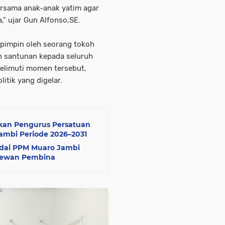
ersama anak-anak yatim agar
," ujar Gun Alfonso,SE.
ipimpin oleh seorang tokoh
n santunan kepada seluruh
yelimuti momen tersebut,
itik yang digelar.
ikan Pengurus Persatuan
mbi Periode 2026–2031
odai PPM Muaro Jambi
 Dewan Pembina