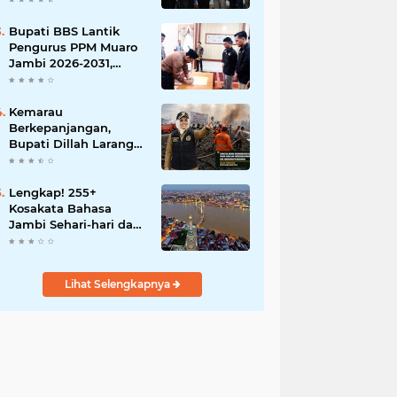
Bupati BBS Lantik
Pengurus PPM Muaro
Jambi 2026-2031,
Dorong Pemuda Jadi
Motor Perubahan
Kemarau
Berkepanjangan,
Bupati Dillah Larang
Camat Tinggalkan
Wilayah: Wajib Siaga
Hadapi Karhutla dan
Lengkap! 255+
Kebakaran
Kosakata Bahasa
Permukiman
Jambi Sehari-hari dan
Artinya
Lihat Selengkapnya