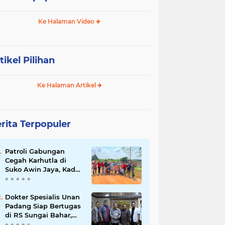
Ke Halaman Video
tikel Pilihan
Ke Halaman Artikel
rita Terpopuler
Patroli Gabungan
Cegah Karhutla di
Suko Awin Jaya, Kades
Idawati Gandeng PT
BBB-S, TNI dan BPD
Dokter Spesialis Unan
Padang Siap Bertugas
di RS Sungai Bahar,
Bupati BBS Apresiasi`