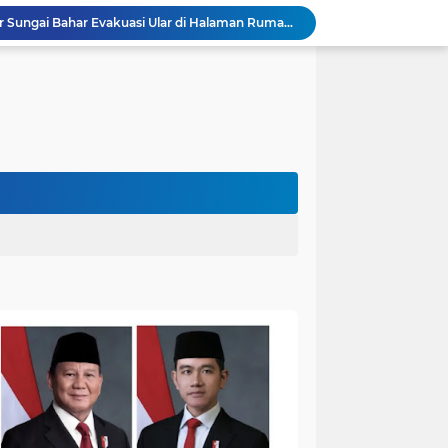
Polres Muaro Jambi Raih Penghargaan Kapolri pada Rakernis Bidang Keuangan Polda Jambi
Patroli Gabungan Cegah Karhutla di Suko Awin Jaya, Kades Idawati Gandeng PT BBB-S, TNI dan BPD
Damkar Sungai Bahar Padamkan Kebakaran Lahan di Desa Mekar Sari Makmur
Bupati Fadhil Hadiri Syukuran Selesai Tanam Padi dan Sedekah Bubur di Desa Pasar Terusan`
Dokter Spesialis Unan Padang Siap Bertugas di RS Sungai Bahar, Bupati BBS Apresiasi`
DPRD Muaro Jambi Dorong Pemkab Kaji Ulang Rencana Pinjaman Rp200 Miliar`
Kapolres Muaro Jambi Dorong Penyelesaian Permasalahan PT SATU Melalui Dialog dan Kepastian Hukum
Warga Panca Bakti Lega, Cincin Nyangkut di Jari Berhasil Dilepas Damkar Sungai Bahar`
Viral,Buaya Muncul di Sungai Batanghari Pulau Kayu Aro, Sekdes: Lokasi di RT 07`
26 Menit Tuntas! Damkar Sungai Bahar Evakuasi Ular di Halaman Rumah Warga