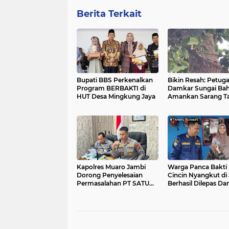
Berita Terkait
Bupati BBS Perkenalkan
Bikin Resah: Petug
Program BERBAKTI di
Damkar Sungai Bah
HUT Desa Mingkung Jaya
Amankan Sarang T
di Pemukiman War
Kapolres Muaro Jambi
Warga Panca Bakti 
Dorong Penyelesaian
Cincin Nyangkut di 
Permasalahan PT SATU
Berhasil Dilepas D
Melalui Dialog dan
Sungai Bahar`
Kepastian Hukum