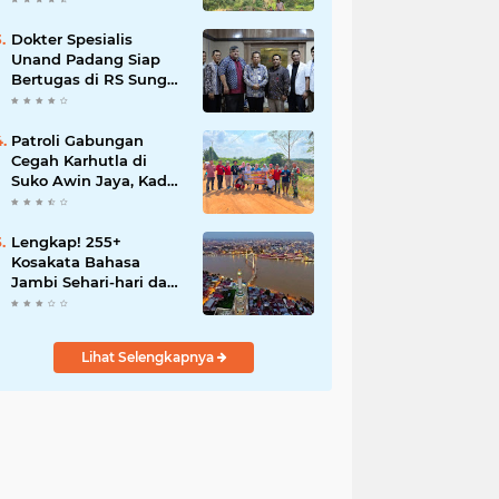
Dokter Spesialis
Unand Padang Siap
Bertugas di RS Sungai
Bahar, Bupati BBS
Apresiasi`
Patroli Gabungan
Cegah Karhutla di
Suko Awin Jaya, Kades
Idawati Gandeng PT
BBB-S, TNI dan BPD
Lengkap! 255+
Kosakata Bahasa
Jambi Sehari-hari dan
Artinya
Lihat Selengkapnya