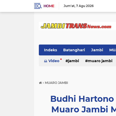
HOME
Jum'at
7 Agu 2026
Indeks
Batanghari
Jambi
MU
Video
jambi
muaro jambi
›
MUARO JAMBI
Budhi Hartono
Muaro Jambi M