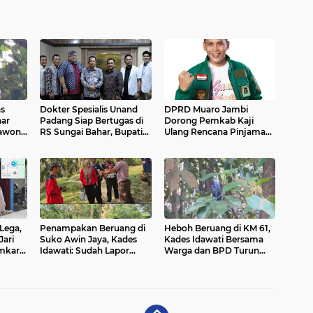
as
Dokter Spesialis Unand
DPRD Muaro Jambi
ar
Padang Siap Bertugas di
Dorong Pemkab Kaji
awon
RS Sungai Bahar, Bupati
Ulang Rencana Pinjaman
ga
BBS Apresiasi`
Rp200 Miliar`
Lega,
Penampakan Beruang di
Heboh Beruang di KM 61,
Jari
Suko Awin Jaya, Kades
Kades Idawati Bersama
amkar
Idawati: Sudah Lapor
Warga dan BPD Turun
BKSDA Jambi
Langsung ke Lokasi