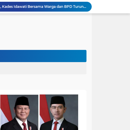
Heboh Beruang di KM 61, Kades Idawati Bersama Warga dan BPD Turun Langsung ke Lokasi
n Program BERBAKTI di HUT Desa Mingkung Jaya
Bikin Resah: Petugas Damkar Sungai Bahar Amankan Sarang Tawon di Pemukiman Warga
Dokter Spesialis Unand Padang Siap Bertugas di RS Sungai Bahar, Bupati BBS Apresiasi`
DPRD Muaro Jambi Dorong Pemkab Kaji Ulang Rencana Pinjaman Rp200 Miliar`
Kapolres Muaro Jambi Dorong Penyelesaian Permasalahan PT SATU Melalui Dialog dan Kepastian Hukum
Warga Panca Bakti Lega, Cincin Nyangkut di Jari Berhasil Dilepas Damkar Sungai Bahar`
Viral,Buaya Muncul di Sungai Batanghari Pulau Kayu Aro, Sekdes: Lokasi di RT 07`
26 Menit Tuntas! Damkar Sungai Bahar Evakuasi Ular di Halaman Rumah Warga
Penampakan Beruang di Suko Awin Jaya, Kades Idawati: Sudah Lapor BKSDA Jambi