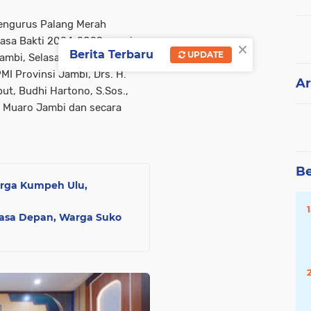
engurus Palang Merah
asa Bakti 2024-2029 resmi
×
Berita Terbaru
UPDATE
ambi, Selasa (23/12/2025).
MI Provinsi Jambi, Drs. H.
Ar
ut, Budhi Hartono, S.Sos.,
en Muaro Jambi dan secara
Be
rga Kumpeh Ulu,
Masa Depan, Warga Suko