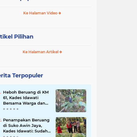
Ke Halaman Video
tikel Pilihan
Ke Halaman Artikel
rita Terpopuler
Heboh Beruang di KM
61, Kades Idawati
Bersama Warga dan
BPD Turun Langsung
ke Lokasi
Penampakan Beruang
di Suko Awin Jaya,
Kades Idawati: Sudah
Lapor BKSDA Jambi