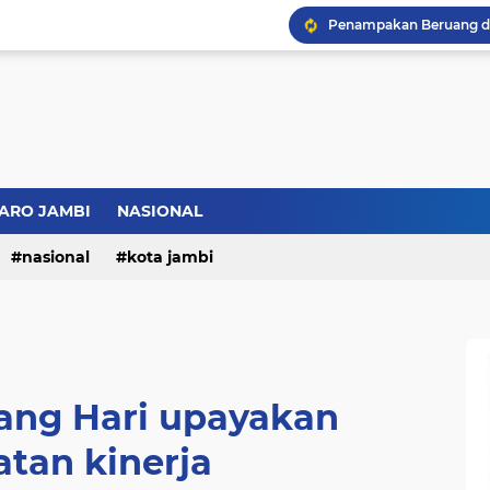
Bupati BBS Perkenalka
ARO JAMBI
NASIONAL
nasional
kota jambi
ng Hari upayakan
atan kinerja