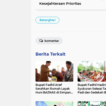
Kesejahteraan Prioritas
Batanghari
komentar
Berita Terkait
Bupati Fadhil Arief
Bupati Fadhil Hadiri
Serahkan Rumah Layak
Syukuran Selesai 
Huni BAZNAS di Simpang
Padi dan Sedekah 
Terusan`
di Desa Pasar Terus