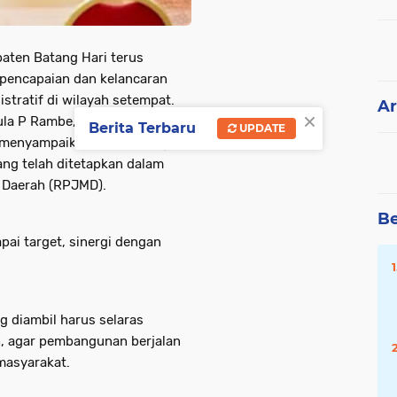
aten Batang Hari terus
pencapaian dan kelancaran
tratif di wilayah setempat.
Ar
×
ula P Rambe, Wakil Bupati
Berita Terbaru
UPDATE
, menyampaikan bahwa sangat
ang telah ditetapkan dalam
Daerah (RPJMD).
Be
pai target, sinergi dengan
ng diambil harus selaras
, agar pembangunan berjalan
masyarakat.