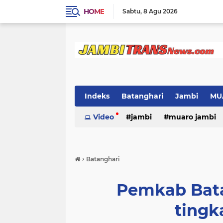
HOME
Sabtu
8 Agu 2026
Indeks
Batanghari
Jambi
MU
Video
jambi
muaro jambi
›
Batanghari
Pemkab Bata
tingk