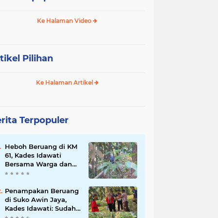
Ke Halaman Video
tikel Pilihan
Ke Halaman Artikel
rita Terpopuler
Heboh Beruang di KM
61, Kades Idawati
Bersama Warga dan
BPD Turun Langsung
ke Lokasi
Penampakan Beruang
di Suko Awin Jaya,
Kades Idawati: Sudah
Lapor BKSDA Jambi