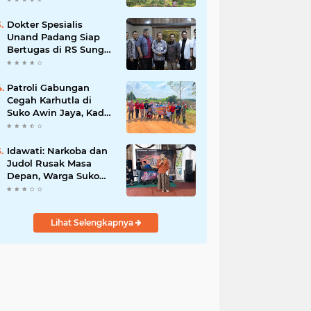
Dokter Spesialis
Unand Padang Siap
Bertugas di RS Sungai
Bahar, Bupati BBS
Apresiasi`
Patroli Gabungan
Cegah Karhutla di
Suko Awin Jaya, Kades
Idawati Gandeng PT
BBB-S, TNI dan BPD
Idawati: Narkoba dan
Judol Rusak Masa
Depan, Warga Suko
Awin Jaya Diminta
Waspada
Lihat Selengkapnya