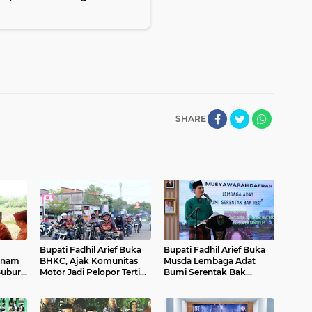
SHARE
Bupati Fadhil Arief Buka
Bupati Fadhil Arief Buka
Tanam
BHKC, Ajak Komunitas
Musda Lembaga Adat
Bubur
Motor Jadi Pelopor Tertib
Bumi Serentak Bak
an`
Lalu Lintas`
Regam Batang Hari 2026`