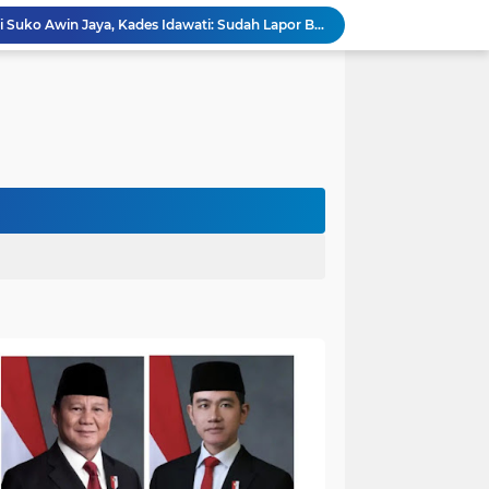
Penampakan Beruang di Suko Awin Jaya, Kades Idawati: Sudah Lapor BKSDA Jambi
Heboh Beruang di KM 61, Kades Idawati Bersama Warga dan BPD Turun Langsung ke Lokasi
n Program BERBAKTI di HUT Desa Mingkung Jaya
Bikin Resah: Petugas Damkar Sungai Bahar Amankan Sarang Tawon di Pemukiman Warga
Dokter Spesialis Unand Padang Siap Bertugas di RS Sungai Bahar, Bupati BBS Apresiasi`
DPRD Muaro Jambi Dorong Pemkab Kaji Ulang Rencana Pinjaman Rp200 Miliar`
Kapolres Muaro Jambi Dorong Penyelesaian Permasalahan PT SATU Melalui Dialog dan Kepastian Hukum
Warga Panca Bakti Lega, Cincin Nyangkut di Jari Berhasil Dilepas Damkar Sungai Bahar`
Viral,Buaya Muncul di Sungai Batanghari Pulau Kayu Aro, Sekdes: Lokasi di RT 07`
Akhirnya Dievakuasi! BKSDA Jambi Amankan Beruang Madu di Suko Awin Jaya