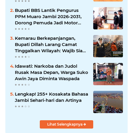
BBB-S, TNI dan BPD
Bupati BBS Lantik Pengurus
PPM Muaro Jambi 2026-2031,
Dorong Pemuda Jadi Motor
Perubahan
Kemarau Berkepanjangan,
Bupati Dillah Larang Camat
Tinggalkan Wilayah: Wajib Siaga
Hadapi Karhutla dan Kebakaran
Permukiman
Idawati: Narkoba dan Judol
Rusak Masa Depan, Warga Suko
Awin Jaya Diminta Waspada
Lengkap! 255+ Kosakata Bahasa
Jambi Sehari-hari dan Artinya
Lihat Selengkapnya