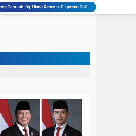
DPRD Muaro Jambi Dorong Pemkab Kaji Ulang Rencana Pinjaman Rp200 Miliar`
Kapolres Muaro Jambi Dorong Penyelesaian Permasalahan PT SATU Melalui Dialog dan Kepastian Hukum
Warga Panca Bakti Lega, Cincin Nyangkut di Jari Berhasil Dilepas Damkar Sungai Bahar`
Viral,Buaya Muncul di Sungai Batanghari Pulau Kayu Aro, Sekdes: Lokasi di RT 07`
26 Menit Tuntas! Damkar Sungai Bahar Evakuasi Ular di Halaman Rumah Warga
Polres Muaro Jambi Raih Penghargaan Kapolri pada Rakernis Bidang Keuangan Polda Jambi
Patroli Gabungan Cegah Karhutla di Suko Awin Jaya, Kades Idawati Gandeng PT BBB-S, TNI dan BPD
Damkar Sungai Bahar Padamkan Kebakaran Lahan di Desa Mekar Sari Makmur
Bupati Fadhil Hadiri Syukuran Selesai Tanam Padi dan Sedekah Bubur di Desa Pasar Terusan`
Dokter Spesialis Unan Padang Siap Bertugas di RS Sungai Bahar, Bupati BBS Apresiasi`