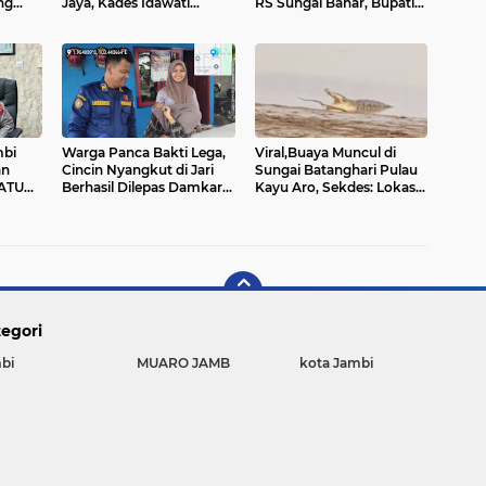
ng
Jaya, Kades Idawati
RS Sungai Bahar, Bupati
mbi
Gandeng PT BBB-S, TNI
BBS Apresiasi`
dan BPD
mbi
Warga Panca Bakti Lega,
Viral,Buaya Muncul di
an
Cincin Nyangkut di Jari
Sungai Batanghari Pulau
SATU
Berhasil Dilepas Damkar
Kayu Aro, Sekdes: Lokasi
Sungai Bahar`
di RT 07`
egori
bi
MUARO JAMB
kota Jambi