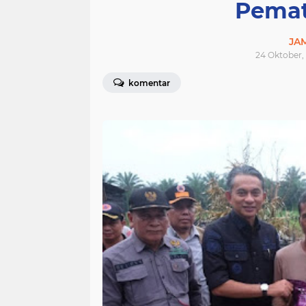
Pema
JA
24 Oktober,
komentar