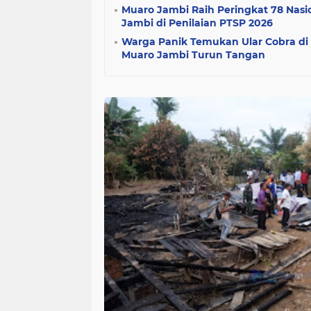
Muaro Jambi Raih Peringkat 78 Nasio
Jambi di Penilaian PTSP 2026
Warga Panik Temukan Ular Cobra d
Muaro Jambi Turun Tangan