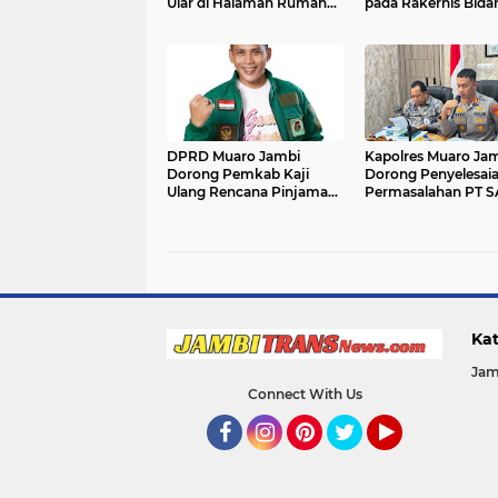
Ular di Halaman Rumah
pada Rakernis Bida
Warga
Keuangan Polda Ja
DPRD Muaro Jambi
Kapolres Muaro Ja
Dorong Pemkab Kaji
Dorong Penyelesai
Ulang Rencana Pinjaman
Permasalahan PT 
Rp200 Miliar`
Melalui Dialog dan
Kepastian Hukum
Kat
Jam
Connect With Us
Facebook
Instagram
Pinterest
Twitter
YouTube