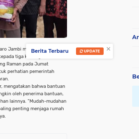
Ar
×
o Jambi melalui Dinas Sosial,
Berita Terbaru
UPDATE
epada tiga keluarga korban
ang Raman pada Jumat
tuk perhatian pemerintah
Be
ran.
hir, mengatakan bahwa bantuan
ngkin oleh penerima bantuan,
tuhan lainnya. "Mudah-mudahan
 paling penting menjaga rumah
ya.