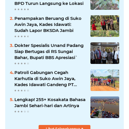
BPD Turun Langsung ke Lokasi
Penampakan Beruang di Suko
Awin Jaya, Kades Idawati:
Sudah Lapor BKSDA Jambi
Dokter Spesialis Unand Padang
Siap Bertugas di RS Sungai
Bahar, Bupati BBS Apresiasi`
Patroli Gabungan Cegah
Karhutla di Suko Awin Jaya,
Kades Idawati Gandeng PT
BBB-S, TNI dan BPD
Lengkap! 255+ Kosakata Bahasa
Jambi Sehari-hari dan Artinya
Lihat Selengkapnya