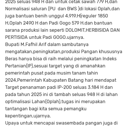
2025 seluas 948 H dan untuk cetak sawah 779 H,dan
Normalisasi saluran (PU dan BWS )di lokasi Oplah,dan
juga bantuan benih unggul 4.919.H(reguler 1850
H,Oplah 2490 H dan Padi Gogo 579 H.dan bantuan
sarana produksi lain seperti DOLOMIT,HERBISIDA DAN
PERTISIDA untuk Padi GOGO.ujarnya.
Bupati M.Fafhil Arif dalam sambutanya
mengatakan,peningkatan,produksi Pangan khususnya
Beras hanya bisa di raih melalui peningkatan Indeks
Pertanian(IP),sesuai target yang di amanahkan
pemerintah pusat pada musim tanam tahin
2024,Pemerintah Kabupaten Batang hari mendapat
Target penanaman padi IP-200 seluas 3.184 H dan
pada tahun 2025 ini di tambah seluas 948 H di lahan
optimalisasi Lahan(Oplah),tugas ini merupakan
tantangan bagi kita semua pemangku
kepentingan,ujarnya.
Upaya untuk mencapai swasembada pangan juga di