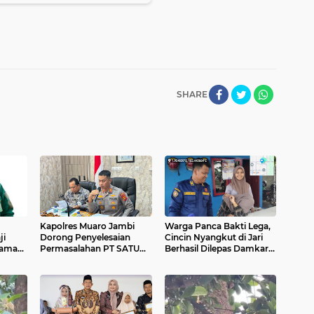
SHARE
Kapolres Muaro Jambi
Warga Panca Bakti Lega,
ji
Dorong Penyelesaian
Cincin Nyangkut di Jari
jaman
Permasalahan PT SATU
Berhasil Dilepas Damkar
Melalui Dialog dan
Sungai Bahar`
Kepastian Hukum