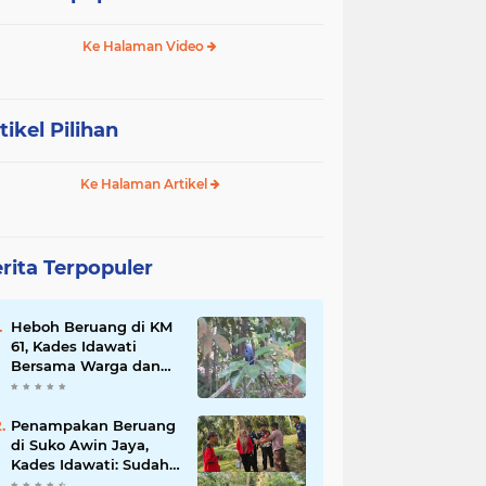
Ke Halaman Video
tikel Pilihan
Ke Halaman Artikel
rita Terpopuler
Heboh Beruang di KM
61, Kades Idawati
Bersama Warga dan
BPD Turun Langsung
ke Lokasi
Penampakan Beruang
di Suko Awin Jaya,
Kades Idawati: Sudah
Lapor BKSDA Jambi