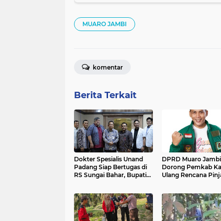
MUARO JAMBI
komentar
Berita Terkait
Dokter Spesialis Unand
DPRD Muaro Jambi
Padang Siap Bertugas di
Dorong Pemkab Ka
RS Sungai Bahar, Bupati
Ulang Rencana Pin
BBS Apresiasi`
Rp200 Miliar`