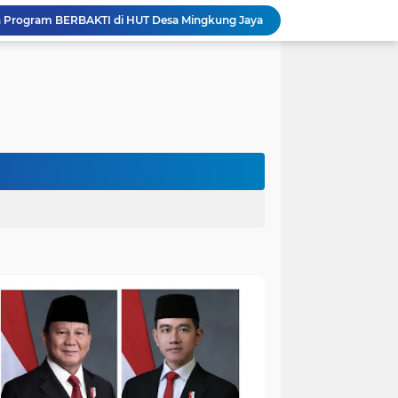
n Program BERBAKTI di HUT Desa Mingkung Jaya
Bikin Resah: Petugas Damkar Sungai Bahar Amankan Sarang Tawon di Pemukiman Warga
Dokter Spesialis Unand Padang Siap Bertugas di RS Sungai Bahar, Bupati BBS Apresiasi`
DPRD Muaro Jambi Dorong Pemkab Kaji Ulang Rencana Pinjaman Rp200 Miliar`
Kapolres Muaro Jambi Dorong Penyelesaian Permasalahan PT SATU Melalui Dialog dan Kepastian Hukum
Warga Panca Bakti Lega, Cincin Nyangkut di Jari Berhasil Dilepas Damkar Sungai Bahar`
Viral,Buaya Muncul di Sungai Batanghari Pulau Kayu Aro, Sekdes: Lokasi di RT 07`
26 Menit Tuntas! Damkar Sungai Bahar Evakuasi Ular di Halaman Rumah Warga
Penampakan Beruang di Suko Awin Jaya, Kades Idawati: Sudah Lapor BKSDA Jambi
Heboh Beruang di KM 61, Kades Idawati Bersama Warga dan BPD Turun Langsung ke Lokasi