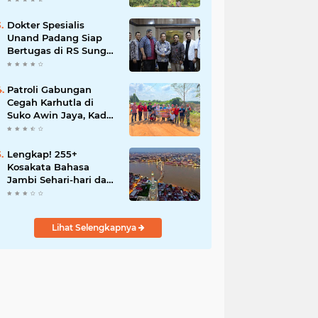
Dokter Spesialis
Unand Padang Siap
Bertugas di RS Sungai
Bahar, Bupati BBS
Apresiasi`
Patroli Gabungan
Cegah Karhutla di
Suko Awin Jaya, Kades
Idawati Gandeng PT
BBB-S, TNI dan BPD
Lengkap! 255+
Kosakata Bahasa
Jambi Sehari-hari dan
Artinya
Lihat Selengkapnya