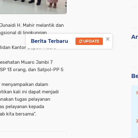
unaidi H. Mahir melantik dan
gsional di lingkungan
×
Ar
Berita Terbaru
UPDATE
Ridan Kantor Bupati Muaro
s Kesehatan Muaro Jambi 7
TSP 13 orang, dan Satpol-PP 5
Be
ir menyampaikan dalam
ikan kali ini dapat menjadi
anakan tugas pelayanan
as pelayanan kepada
b kita bersama".