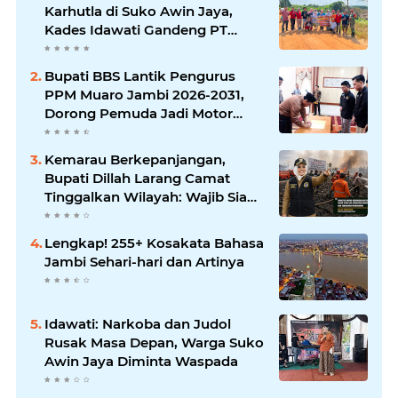
Karhutla di Suko Awin Jaya,
Kades Idawati Gandeng PT
BBB-S, TNI dan BPD
Bupati BBS Lantik Pengurus
PPM Muaro Jambi 2026-2031,
Dorong Pemuda Jadi Motor
Perubahan
Kemarau Berkepanjangan,
Bupati Dillah Larang Camat
Tinggalkan Wilayah: Wajib Siaga
Hadapi Karhutla dan Kebakaran
Permukiman
Lengkap! 255+ Kosakata Bahasa
Jambi Sehari-hari dan Artinya
Idawati: Narkoba dan Judol
Rusak Masa Depan, Warga Suko
Awin Jaya Diminta Waspada