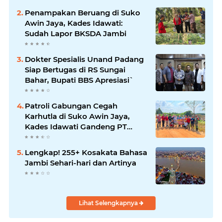
Penampakan Beruang di Suko
Awin Jaya, Kades Idawati:
Sudah Lapor BKSDA Jambi
Dokter Spesialis Unand Padang
Siap Bertugas di RS Sungai
Bahar, Bupati BBS Apresiasi`
Patroli Gabungan Cegah
Karhutla di Suko Awin Jaya,
Kades Idawati Gandeng PT
BBB-S, TNI dan BPD
Lengkap! 255+ Kosakata Bahasa
Jambi Sehari-hari dan Artinya
Lihat Selengkapnya