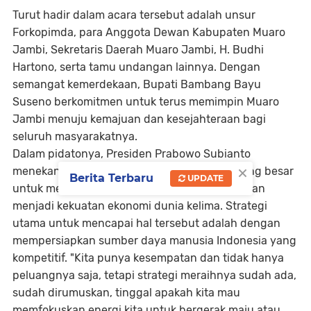
Turut hadir dalam acara tersebut adalah unsur
Forkopimda, para Anggota Dewan Kabupaten Muaro
Jambi, Sekretaris Daerah Muaro Jambi, H. Budhi
Hartono, serta tamu undangan lainnya. Dengan
semangat kemerdekaan, Bupati Bambang Bayu
Suseno berkomitmen untuk terus memimpin Muaro
Jambi menuju kemajuan dan kesejahteraan bagi
seluruh masyarakatnya.
Dalam pidatonya, Presiden Prabowo Subianto
×
menekankan bahwa Indonesia memiliki peluang besar
Berita Terbaru
UPDATE
untuk meraih Indonesia Emas di tahun 2045 dan
menjadi kekuatan ekonomi dunia kelima. Strategi
utama untuk mencapai hal tersebut adalah dengan
mempersiapkan sumber daya manusia Indonesia yang
kompetitif. "Kita punya kesempatan dan tidak hanya
peluangnya saja, tetapi strategi meraihnya sudah ada,
sudah dirumuskan, tinggal apakah kita mau
memfokuskan energi kita untuk bergerak maju atau