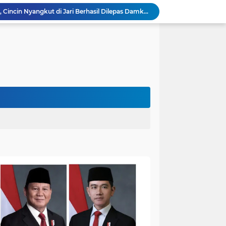
Warga Panca Bakti Lega, Cincin Nyangkut di Jari Berhasil Dilepas Damkar Sungai Bahar`
Viral,Buaya Muncul di Sungai Batanghari Pulau Kayu Aro, Sekdes: Lokasi di RT 07`
26 Menit Tuntas! Damkar Sungai Bahar Evakuasi Ular di Halaman Rumah Warga
Polres Muaro Jambi Raih Penghargaan Kapolri pada Rakernis Bidang Keuangan Polda Jambi
Patroli Gabungan Cegah Karhutla di Suko Awin Jaya, Kades Idawati Gandeng PT BBB-S, TNI dan BPD
Damkar Sungai Bahar Padamkan Kebakaran Lahan di Desa Mekar Sari Makmur
Bupati Fadhil Hadiri Syukuran Selesai Tanam Padi dan Sedekah Bubur di Desa Pasar Terusan`
Kapolres Muaro Jambi AKBP Bayu Noormansyah Gelar Coffee Morning Bersama Insan Pers
Bupati Dr.Bambang Bayu Suseno Sampaikan Perubahan KUA-PPAS Muaro Jambi 2026 di Rapat Paripurna
Kapolres Muaro Jambi Dorong Penyelesaian Permasalahan PT SATU Melalui Dialog dan Kepastian Hukum