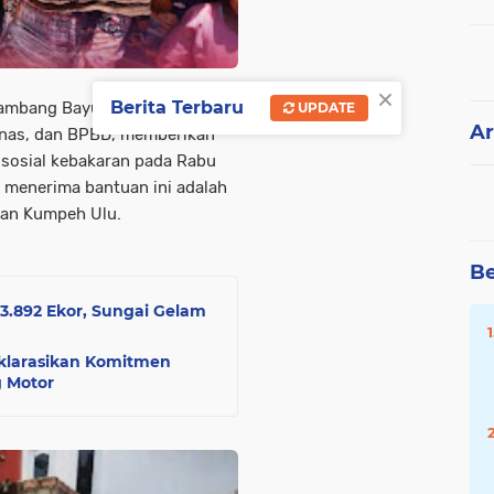
×
Berita Terbaru
Bambang Bayu Suseno,
UPDATE
Ar
aznas, dan BPBD, memberikan
sosial kebakaran pada Rabu
 menerima bantuan ini adalah
tan Kumpeh Ulu.
Be
13.892 Ekor, Sungai Gelam
klarasikan Komitmen
g Motor