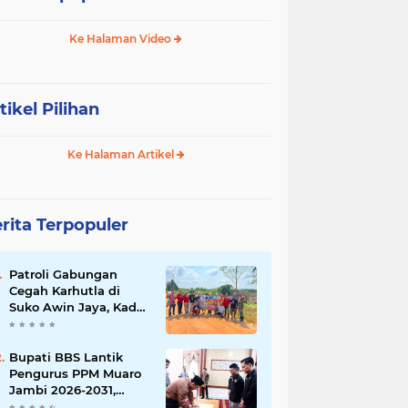
Ke Halaman Video
tikel Pilihan
Ke Halaman Artikel
rita Terpopuler
Patroli Gabungan
Cegah Karhutla di
Suko Awin Jaya, Kades
Idawati Gandeng PT
BBB-S, TNI dan BPD
Bupati BBS Lantik
Pengurus PPM Muaro
Jambi 2026-2031,
Dorong Pemuda Jadi