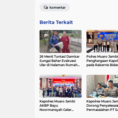
komentar
Berita Terkait
26 Menit Tuntas! Damkar
Polres Muaro Jambi
Sungai Bahar Evakuasi
Penghargaan Kapol
Ular di Halaman Rumah
pada Rakernis Bida
Warga
Keuangan Polda Ja
Kapolres Muaro Jambi
Kapolres Muaro Ja
AKBP Bayu
Dorong Penyelesai
Noormansyah Gelar
Permasalahan PT 
Coffee Morning Bersama
Melalui Dialog dan