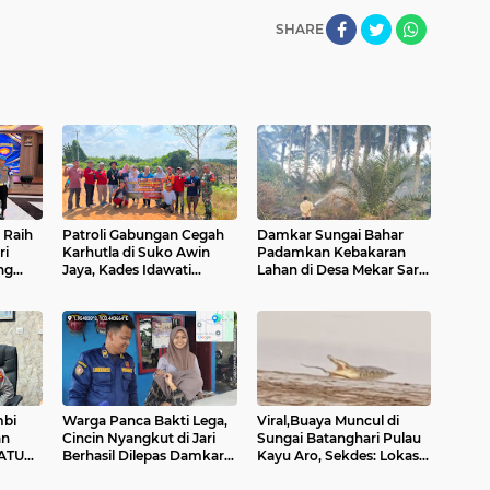
SHARE
 Raih
Patroli Gabungan Cegah
Damkar Sungai Bahar
ri
Karhutla di Suko Awin
Padamkan Kebakaran
ng
Jaya, Kades Idawati
Lahan di Desa Mekar Sari
mbi
Gandeng PT BBB-S, TNI
Makmur
dan BPD
mbi
Warga Panca Bakti Lega,
Viral,Buaya Muncul di
an
Cincin Nyangkut di Jari
Sungai Batanghari Pulau
SATU
Berhasil Dilepas Damkar
Kayu Aro, Sekdes: Lokasi
Sungai Bahar`
di RT 07`