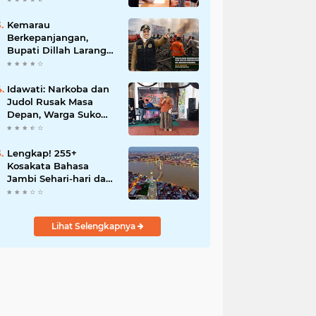
Motor Perubahan
Kemarau
Berkepanjangan,
Bupati Dillah Larang
Camat Tinggalkan
Wilayah: Wajib Siaga
Hadapi Karhutla dan
Idawati: Narkoba dan
Kebakaran
Judol Rusak Masa
Permukiman
Depan, Warga Suko
Awin Jaya Diminta
Waspada
Lengkap! 255+
Kosakata Bahasa
Jambi Sehari-hari dan
Artinya
Lihat Selengkapnya