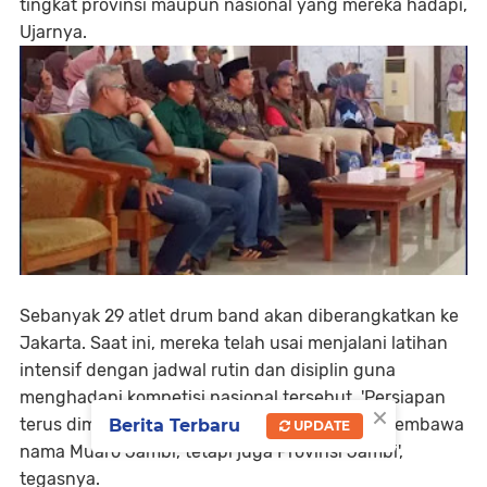
tingkat provinsi maupun nasional yang mereka hadapi,
Ujarnya.
Sebanyak 29 atlet drum band akan diberangkatkan ke
Jakarta. Saat ini, mereka telah usai menjalani latihan
intensif dengan jadwal rutin dan disiplin guna
menghadapi kompetisi nasional tersebut. 'Persiapan
×
terus dimatangkan. Karena ini bukan hanya membawa
Berita Terbaru
UPDATE
nama Muaro Jambi, tetapi juga Provinsi Jambi',
tegasnya.