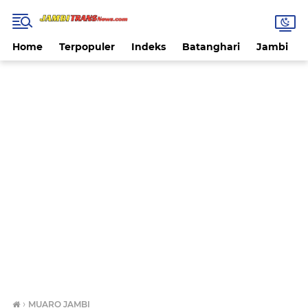
Home
Terpopuler
Indeks
Batanghari
Jambi
›
MUARO JAMBI