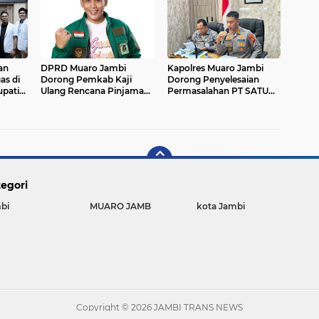
an
DPRD Muaro Jambi
Kapolres Muaro Jambi
as di
Dorong Pemkab Kaji
Dorong Penyelesaian
upati
Ulang Rencana Pinjaman
Permasalahan PT SATU
Rp200 Miliar`
Melalui Dialog dan
Kepastian Hukum
egori
bi
MUARO JAMB
kota Jambi
Copyright ©
2026 JAMBI TRANS NEWS