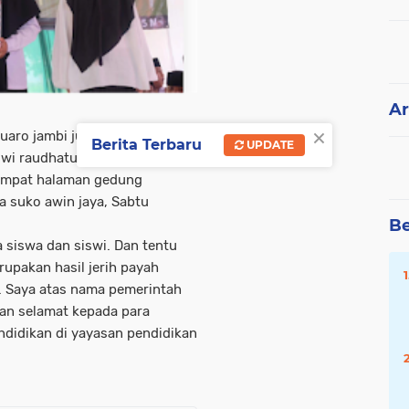
Ar
×
uaro jambi junaidi h mahir
Berita Terbaru
UPDATE
wi raudhatul athfal dan
tempat halaman gedung
a suko awin jaya, Sabtu
Be
 siswa dan siswi. Dan tentu
erupakan hasil jerih payah
. Saya atas nama pemerintah
an selamat kepada para
ndidikan di yayasan pendidikan