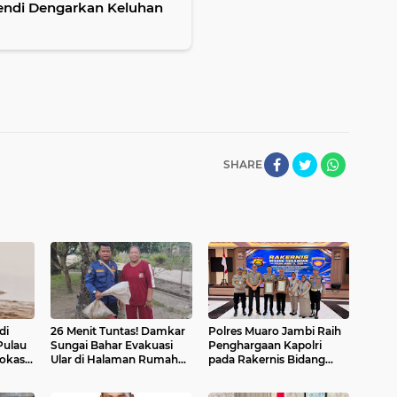
fendi Dengarkan Keluhan
SHARE
di
26 Menit Tuntas! Damkar
Polres Muaro Jambi Raih
Pulau
Sungai Bahar Evakuasi
Penghargaan Kapolri
okasi
Ular di Halaman Rumah
pada Rakernis Bidang
Warga
Keuangan Polda Jambi