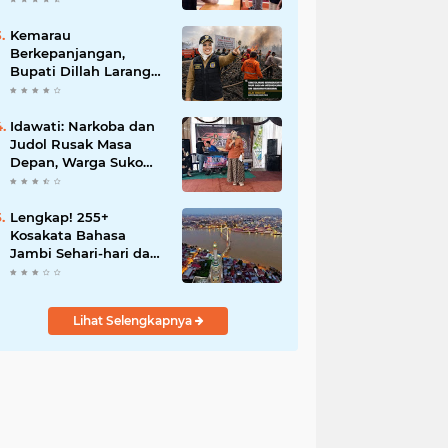
Motor Perubahan
Kemarau
Berkepanjangan,
Bupati Dillah Larang
Camat Tinggalkan
Wilayah: Wajib Siaga
Hadapi Karhutla dan
Idawati: Narkoba dan
Kebakaran
Judol Rusak Masa
Permukiman
Depan, Warga Suko
Awin Jaya Diminta
Waspada
Lengkap! 255+
Kosakata Bahasa
Jambi Sehari-hari dan
Artinya
Lihat Selengkapnya