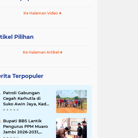
Ke Halaman Video
tikel Pilihan
Ke Halaman Artikel
rita Terpopuler
Patroli Gabungan
Cegah Karhutla di
Suko Awin Jaya, Kades
Idawati Gandeng PT
BBB-S, TNI dan BPD
Bupati BBS Lantik
Pengurus PPM Muaro
Jambi 2026-2031,
Dorong Pemuda Jadi