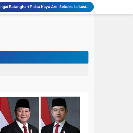
Viral,Buaya Muncul di Sungai Batanghari Pulau Kayu Aro, Sekdes: Lokasi di RT 07`
26 Menit Tuntas! Damkar Sungai Bahar Evakuasi Ular di Halaman Rumah Warga
Polres Muaro Jambi Raih Penghargaan Kapolri pada Rakernis Bidang Keuangan Polda Jambi
Patroli Gabungan Cegah Karhutla di Suko Awin Jaya, Kades Idawati Gandeng PT BBB-S, TNI dan BPD
Damkar Sungai Bahar Padamkan Kebakaran Lahan di Desa Mekar Sari Makmur
Bupati Fadhil Hadiri Syukuran Selesai Tanam Padi dan Sedekah Bubur di Desa Pasar Terusan`
Dokter Spesialis Unan Padang Siap Bertugas di RS Sungai Bahar, Bupati BBS Apresiasi`
DPRD Muaro Jambi Dorong Pemkab Kaji Ulang Rencana Pinjaman Rp200 Miliar`
Kapolres Muaro Jambi Dorong Penyelesaian Permasalahan PT SATU Melalui Dialog dan Kepastian Hukum
Warga Panca Bakti Lega, Cincin Nyangkut di Jari Berhasil Dilepas Damkar Sungai Bahar`