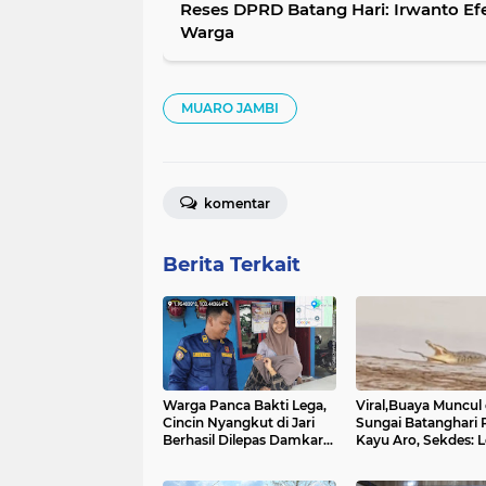
Reses DPRD Batang Hari: Irwanto E
Warga
MUARO JAMBI
komentar
Berita Terkait
Warga Panca Bakti Lega,
Viral,Buaya Muncul 
Cincin Nyangkut di Jari
Sungai Batanghari 
Berhasil Dilepas Damkar
Kayu Aro, Sekdes: L
Sungai Bahar`
di RT 07`