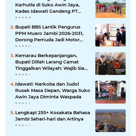
Karhutla di Suko Awin Jaya,
Kades Idawati Gandeng PT
BBB-S, TNI dan BPD
Bupati BBS Lantik Pengurus
PPM Muaro Jambi 2026-2031,
Dorong Pemuda Jadi Motor
Perubahan
Kemarau Berkepanjangan,
Bupati Dillah Larang Camat
Tinggalkan Wilayah: Wajib Siaga
Hadapi Karhutla dan Kebakaran
Permukiman
Idawati: Narkoba dan Judol
Rusak Masa Depan, Warga Suko
Awin Jaya Diminta Waspada
Lengkap! 255+ Kosakata Bahasa
Jambi Sehari-hari dan Artinya